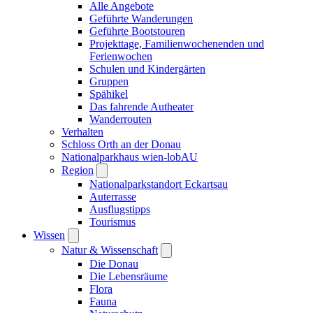
Alle Angebote
Geführte Wanderungen
Geführte Bootstouren
Projekttage, Familienwochenenden und
Ferienwochen
Schulen und Kindergärten
Gruppen
Spähikel
Das fahrende Autheater
Wanderrouten
Verhalten
Schloss Orth an der Donau
Nationalparkhaus wien-lobAU
Region
Nationalparkstandort Eckartsau
Auterrasse
Ausflugstipps
Tourismus
Wissen
Natur & Wissenschaft
Die Donau
Die Lebensräume
Flora
Fauna