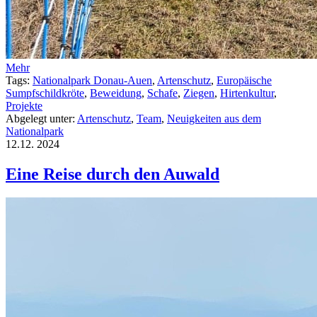
Mehr
Tags:
Nationalpark Donau-Auen
,
Artenschutz
,
Europäische
Sumpfschildkröte
,
Beweidung
,
Schafe
,
Ziegen
,
Hirtenkultur
,
Projekte
Abgelegt unter:
Artenschutz
,
Team
,
Neuigkeiten aus dem
Nationalpark
12.12.
2024
Eine Reise durch den Auwald