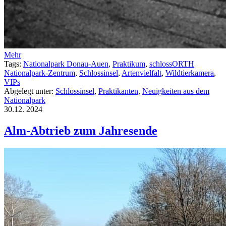
Mehr
Tags:
Nationalpark Donau-Auen
,
Praktikum
,
schlossORTH
Nationalpark-Zentrum
,
Schlossinsel
,
Artenvielfalt
,
Wildtierkamera
,
VIPs
Abgelegt unter:
Schlossinsel
,
Praktikanten
,
Neuigkeiten aus dem
Nationalpark
30.12.
2024
Alm-Abtrieb zum Jahresende