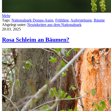
Mehr
Tags:
Nationalpark Donau-Auen
,
Frühling
,
Auferstehung
,
Bäume
Abgelegt unter:
Neuigkeiten aus dem Nationalpark
20.03.
2025
Rosa Schleim an Bäumen?