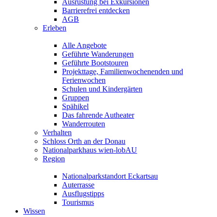
Ausrüstung bei Exkursionen
Barrierefrei entdecken
AGB
Erleben
Alle Angebote
Geführte Wanderungen
Geführte Bootstouren
Projekttage, Familienwochenenden und
Ferienwochen
Schulen und Kindergärten
Gruppen
Spähikel
Das fahrende Autheater
Wanderrouten
Verhalten
Schloss Orth an der Donau
Nationalparkhaus wien-lobAU
Region
Nationalparkstandort Eckartsau
Auterrasse
Ausflugstipps
Tourismus
Wissen