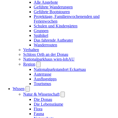
Alle Angebote
Geführte Wanderungen
Geführte Bootstouren
Projekttage, Familienwochenenden und
Ferienwochen
Schulen und Kindergärten
Gruppen
Spähikel
Das fahrende Autheater
Wanderrouten
Verhalten
Schloss Orth an der Donau
Nationalparkhaus wien-lobAU
Region
Nationalparkstandort Eckartsau
Auterrasse
Ausflugstipps
Tourismus
Wissen
Natur & Wissenschaft
Die Donau
Die Lebensräume
Flora
Fauna