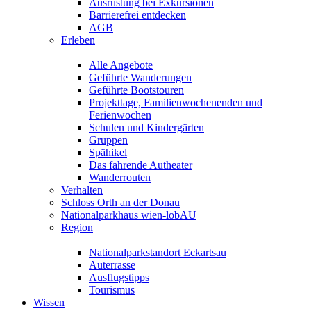
Ausrüstung bei Exkursionen
Barrierefrei entdecken
AGB
Erleben
Alle Angebote
Geführte Wanderungen
Geführte Bootstouren
Projekttage, Familienwochenenden und
Ferienwochen
Schulen und Kindergärten
Gruppen
Spähikel
Das fahrende Autheater
Wanderrouten
Verhalten
Schloss Orth an der Donau
Nationalparkhaus wien-lobAU
Region
Nationalparkstandort Eckartsau
Auterrasse
Ausflugstipps
Tourismus
Wissen