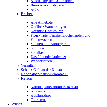
Ausrüstung bei Exkursionen
Barrierefrei entdecken
AGB
Erleben
Alle Angebote
Geführte Wanderungen
Geführte Bootstouren
Projekttage, Familienwochenenden und
Ferienwochen
Schulen und Kindergärten
Gruppen
Spähikel
Das fahrende Autheater
Wanderrouten
Verhalten
Schloss Orth an der Donau
Nationalparkhaus wien-lobAU
Region
Nationalparkstandort Eckartsau
Auterrasse
Ausflugstipps
Tourismus
Wissen