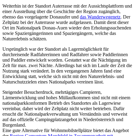
Weiterhin ist der Standort Auterrasse mit der Aussichtsplattform und
einer Ausstellung über die Geschichte der Region zugänglich,
ebenso das vorgelagerte Donauufer und
das Wanderwegenetz
. Der
Zeltplatz bei der Auterrasse wurde aufgelassen. Damit dient dieser
Ort im Nationalpark Donau-Auen wieder den Erholungssuchenden
sowie Spaziergängerinnen und Spaziergängern, welche das
Naturerlebnis schätzen.
Ursprünglich war der Standort als Lagermöglichkeit für
durchreisende Radfahrerinnen und Radfahrer sowie Paddlerinnen
und Paddler entwickelt worden. Gestattet war die Nächtigung im
Zelt für max. zwei Nächte. Allerdings hat sich im Laufe der Zeit die
Nutzung stark verändert. In den vergangenen Jahren fand eine
Entwicklung statt, welche sich nicht mit den Naturerlebnis- und
Naturschutzzielen eines Nationalparks vereinen lässt.
Steigender Besucherdruck, mehrtägiges Campieren,
Lärmentwicklung und hohes Müllaufkommen sind nicht mit einem
nationalparkkonformen Betrieb des Standortes als Lagerwiese
vereinbar, daher wird der Zeltplatz nicht weiter betrieben. Dafür
ersucht die Nationalparkverwaltung um Verständnis und verweist
auf das offizielle Campingplatzangebot in Niederösterreich und
Burgenland.
Eine gute Alternative für Wohnmobilstellplätze bietet das Angebot
der
Region Carnuntum-Marchfeld in Zusammenarbeit mit