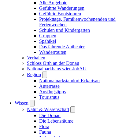
Alle Angebote
Geführte Wanderungen
Geführte Bootstouren
Projekttage, Familienwochenenden und
Ferienwochen
Schulen und Kindergärten
Gruppen
Spähikel
Das fahrende Autheater
Wanderrouten
Verhalten
Schloss Orth an der Donau
Nationalparkhaus wien-lobAU
Region
Nationalparkstandort Eckartsau
Auterrasse
Ausflugstipps
Tourismus
Wissen
Natur & Wissenschaft
Die Donau
Die Lebensräume
Flora
Fauna