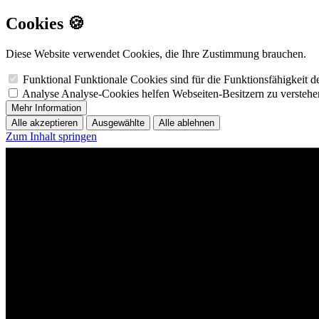
Cookies 🍪
Diese Website verwendet Cookies, die Ihre Zustimmung brauchen.
Funktional
Funktionale Cookies sind für die Funktionsfähigkeit 
Analyse
Analyse-Cookies helfen Webseiten-Besitzern zu versteh
Mehr Information
Alle akzeptieren
Ausgewählte
Alle ablehnen
Zum Inhalt springen