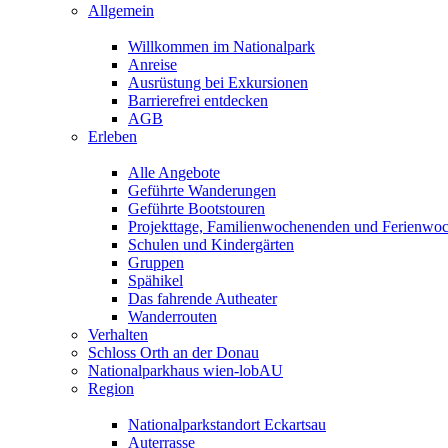
Allgemein
Willkommen im Nationalpark
Anreise
Ausrüstung bei Exkursionen
Barrierefrei entdecken
AGB
Erleben
Alle Angebote
Geführte Wanderungen
Geführte Bootstouren
Projekttage, Familienwochenenden und Ferienwo
Schulen und Kindergärten
Gruppen
Spähikel
Das fahrende Autheater
Wanderrouten
Verhalten
Schloss Orth an der Donau
Nationalparkhaus wien-lobAU
Region
Nationalparkstandort Eckartsau
Auterrasse