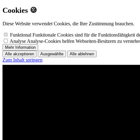
Cookies 🍪
Diese Website verwendet Cookies, die Ihre Zustimmung brauchen.
Funktional
Funktionale Cookies sind für die Funktionsfähigkeit 
Analyse
Analyse-Cookies helfen Webseiten-Besitzern zu versteh
Mehr Information
Alle akzeptieren
Ausgewählte
Alle ablehnen
Zum Inhalt springen