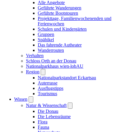
Alle Angebote
Geführte Wanderungen
Geführte Bootstouren
Projekttage, Familienwochenenden und
Ferienwochen
Schulen und Kindergärten
Gruppen
Spähikel
Das fahrende Autheater
Wanderrouten
Verhalten
Schloss Orth an der Donau
Nationalparkhaus wien-lobAU
Region
Nationalparkstandort Eckartsau
Auterrasse
Ausflugstipps
Tourismus
Wissen
Natur & Wissenschaft
Die Donau
Die Lebensräume
Flora
Fauna