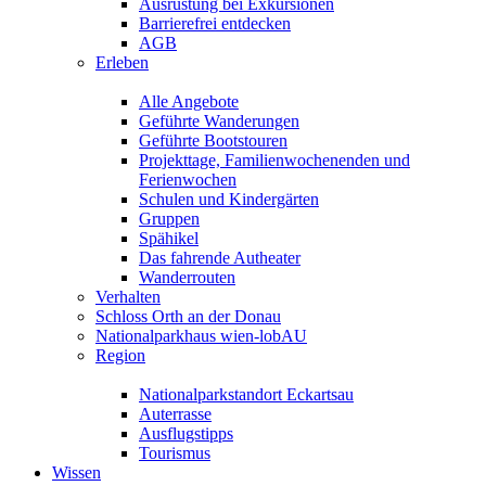
Ausrüstung bei Exkursionen
Barrierefrei entdecken
AGB
Erleben
Alle Angebote
Geführte Wanderungen
Geführte Bootstouren
Projekttage, Familienwochenenden und
Ferienwochen
Schulen und Kindergärten
Gruppen
Spähikel
Das fahrende Autheater
Wanderrouten
Verhalten
Schloss Orth an der Donau
Nationalparkhaus wien-lobAU
Region
Nationalparkstandort Eckartsau
Auterrasse
Ausflugstipps
Tourismus
Wissen