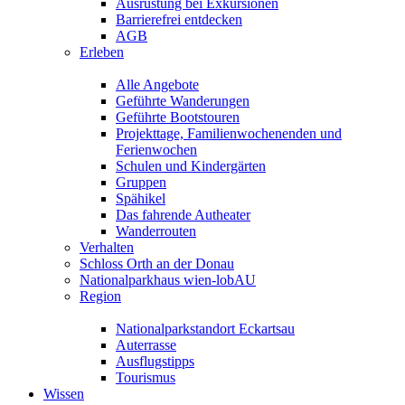
Ausrüstung bei Exkursionen
Barrierefrei entdecken
AGB
Erleben
Alle Angebote
Geführte Wanderungen
Geführte Bootstouren
Projekttage, Familienwochenenden und
Ferienwochen
Schulen und Kindergärten
Gruppen
Spähikel
Das fahrende Autheater
Wanderrouten
Verhalten
Schloss Orth an der Donau
Nationalparkhaus wien-lobAU
Region
Nationalparkstandort Eckartsau
Auterrasse
Ausflugstipps
Tourismus
Wissen