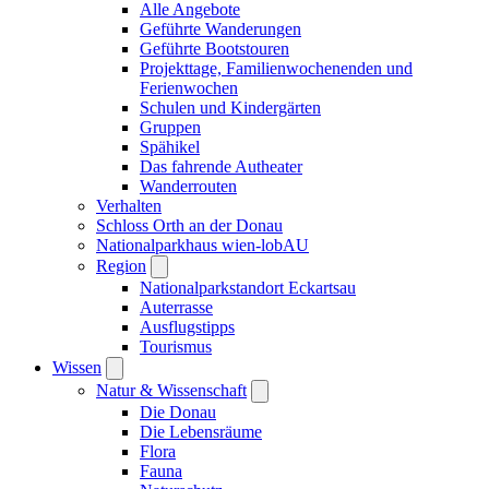
Alle Angebote
Geführte Wanderungen
Geführte Bootstouren
Projekttage, Familienwochenenden und
Ferienwochen
Schulen und Kindergärten
Gruppen
Spähikel
Das fahrende Autheater
Wanderrouten
Verhalten
Schloss Orth an der Donau
Nationalparkhaus wien-lobAU
Region
Nationalparkstandort Eckartsau
Auterrasse
Ausflugstipps
Tourismus
Wissen
Natur & Wissenschaft
Die Donau
Die Lebensräume
Flora
Fauna