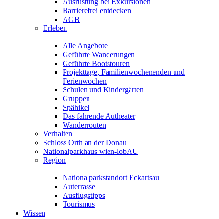
Ausrüstung bei Exkursionen
Barrierefrei entdecken
AGB
Erleben
Alle Angebote
Geführte Wanderungen
Geführte Bootstouren
Projekttage, Familienwochenenden und
Ferienwochen
Schulen und Kindergärten
Gruppen
Spähikel
Das fahrende Autheater
Wanderrouten
Verhalten
Schloss Orth an der Donau
Nationalparkhaus wien-lobAU
Region
Nationalparkstandort Eckartsau
Auterrasse
Ausflugstipps
Tourismus
Wissen