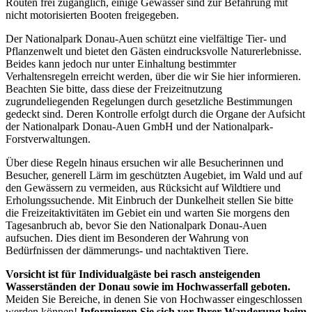
Routen frei zugänglich, einige Gewässer sind zur Befahrung mit
nicht motorisierten Booten freigegeben.
Der Nationalpark Donau-Auen schützt eine vielfältige Tier- und
Pflanzenwelt und bietet den Gästen eindrucksvolle Naturerlebnisse.
Beides kann jedoch nur unter Einhaltung bestimmter
Verhaltensregeln erreicht werden, über die wir Sie hier informieren.
Beachten Sie bitte, dass diese der Freizeitnutzung
zugrundeliegenden Regelungen durch gesetzliche Bestimmungen
gedeckt sind. Deren Kontrolle erfolgt durch die Organe der Aufsicht
der Nationalpark Donau-Auen GmbH und der Nationalpark-
Forstverwaltungen.
Über diese Regeln hinaus ersuchen wir alle Besucherinnen und
Besucher, generell Lärm im geschützten Augebiet, im Wald und auf
den Gewässern zu vermeiden, aus Rücksicht auf Wildtiere und
Erholungssuchende. Mit Einbruch der Dunkelheit stellen Sie bitte
die Freizeitaktivitäten im Gebiet ein und warten Sie morgens den
Tagesanbruch ab, bevor Sie den Nationalpark Donau-Auen
aufsuchen. Dies dient im Besonderen der Wahrung von
Bedürfnissen der dämmerungs- und nachtaktiven Tiere.
Vorsicht ist für Individualgäste bei rasch ansteigenden
Wasserständen der Donau sowie im Hochwasserfall geboten.
Meiden Sie Bereiche, in denen Sie von Hochwasser eingeschlossen
werden können!
Informieren Sie sich vor Ihrer Wanderung beim