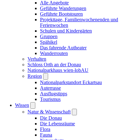
Alle Angebote
Geführte Wanderungen
Geführte Bootstouren
Projekttage, Familienwochenenden und
Ferienwochen
Schulen und Kindergärten
Gruppen
Spähikel
Das fahrende Autheater
Wanderrouten
Verhalten
Schloss Orth an der Donau
Nationalparkhaus wien-lobAU
Region
Nationalparkstandort Eckartsau
Auterrasse
Ausflugstipps
Tourismus
Wissen
Natur & Wissenschaft
Die Donau
Die Lebensräume
Flora
Fauna