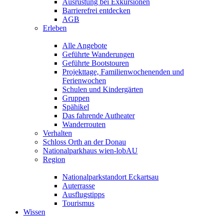
Ausrüstung bei Exkursionen
Barrierefrei entdecken
AGB
Erleben
Alle Angebote
Geführte Wanderungen
Geführte Bootstouren
Projekttage, Familienwochenenden und
Ferienwochen
Schulen und Kindergärten
Gruppen
Spähikel
Das fahrende Autheater
Wanderrouten
Verhalten
Schloss Orth an der Donau
Nationalparkhaus wien-lobAU
Region
Nationalparkstandort Eckartsau
Auterrasse
Ausflugstipps
Tourismus
Wissen