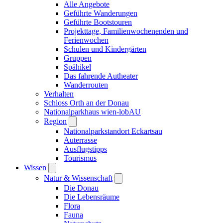
Alle Angebote
Geführte Wanderungen
Geführte Bootstouren
Projekttage, Familienwochenenden und
Ferienwochen
Schulen und Kindergärten
Gruppen
Spähikel
Das fahrende Autheater
Wanderrouten
Verhalten
Schloss Orth an der Donau
Nationalparkhaus wien-lobAU
Region
Nationalparkstandort Eckartsau
Auterrasse
Ausflugstipps
Tourismus
Wissen
Natur & Wissenschaft
Die Donau
Die Lebensräume
Flora
Fauna