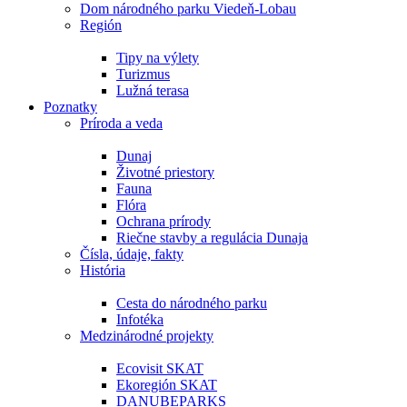
Dom národného parku Viedeň-Lobau
Región
Tipy na výlety
Turizmus
Lužná terasa
Poznatky
Príroda a veda
Dunaj
Životné priestory
Fauna
Flóra
Ochrana prírody
Riečne stavby a regulácia Dunaja
Čísla, údaje, fakty
História
Cesta do národného parku
Infotéka
Medzinárodné projekty
Ecovisit SKAT
Ekoregión SKAT
DANUBEPARKS