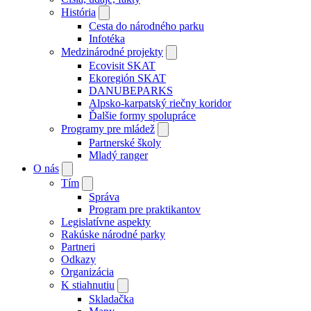
História
Cesta do národného parku
Infotéka
Medzinárodné projekty
Ecovisit SKAT
Ekoregión SKAT
DANUBEPARKS
Alpsko-karpatský riečny koridor
Ďalšie formy spolupráce
Programy pre mládež
Partnerské školy
Mladý ranger
O nás
Tím
Správa
Program pre praktikantov
Legislatívne aspekty
Rakúske národné parky
Partneri
Odkazy
Organizácia
K stiahnutiu
Skladačka