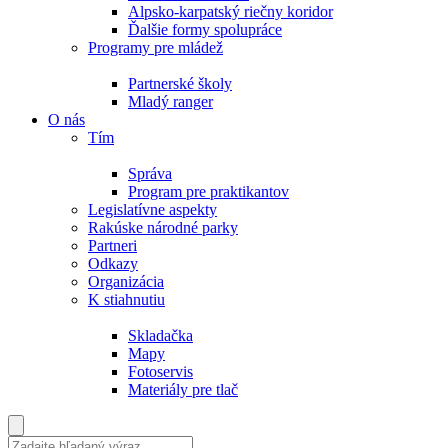
Alpsko-karpatský riečny koridor
Ďalšie formy spolupráce
Programy pre mládež
Partnerské školy
Mladý ranger
O nás
Tím
Správa
Program pre praktikantov
Legislatívne aspekty
Rakúske národné parky
Partneri
Odkazy
Organizácia
K stiahnutiu
Skladačka
Mapy
Fotoservis
Materiály pre tlač