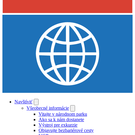
Navštíviť
Všeobecné informácie
Vitajte v národnom parku
Ako sa k nám dostanete
Výstroj pre exkurzie
Objavujte bezbariérové cesty