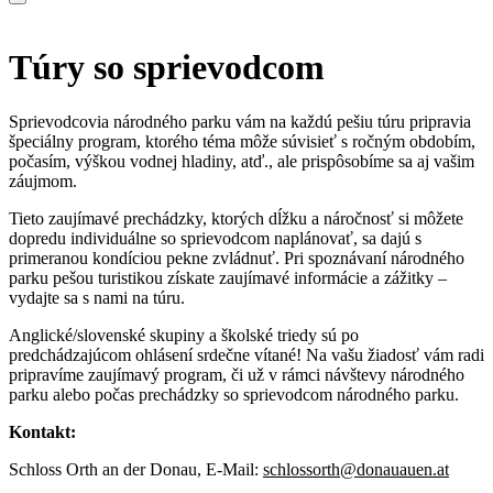
Túry so sprievodcom
Sprievodcovia národného parku vám na každú pešiu túru pripravia
špeciálny program, ktorého téma môže súvisieť s ročným obdobím,
počasím, výškou vodnej hladiny, atď., ale prispôsobíme sa aj vašim
záujmom.
Tieto zaujímavé prechádzky, ktorých dĺžku a náročnosť si môžete
dopredu individuálne so sprievodcom naplánovať, sa dajú s
primeranou kondíciou pekne zvládnuť. Pri spoznávaní národného
parku pešou turistikou získate zaujímavé informácie a zážitky –
vydajte sa s nami na túru.
Anglické/slovenské skupiny a školské triedy sú po
predchádzajúcom ohlásení srdečne vítané! Na vašu žiadosť vám radi
pripravíme zaujímavý program, či už v rámci návštevy národného
parku alebo počas prechádzky so sprievodcom národného parku.
Kontakt:
Schloss Orth an der Donau, E-Mail:
schlossorth@donauauen.at