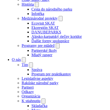
História
Cesta do národného parku
Infotéka
Medzinárodné projekty
Ecovisit SKAT
Ekoregión SKAT
DANUBEPARKS
Alpsko-karpatský riečny koridor
Ďalšie formy spolupráce
Programy pre mládež
Partnerské školy
Mladý ranger
O nás
Tím
Správa
Program pre praktikantov
Legislatívne aspekty
Rakúske národné parky
Partneri
Odkazy
Organizácia
K stiahnutiu
Skladačka