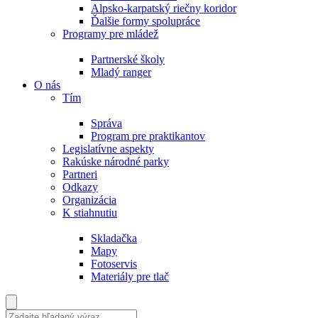
Alpsko-karpatský riečny koridor
Ďalšie formy spolupráce
Programy pre mládež
Partnerské školy
Mladý ranger
O nás
Tím
Správa
Program pre praktikantov
Legislatívne aspekty
Rakúske národné parky
Partneri
Odkazy
Organizácia
K stiahnutiu
Skladačka
Mapy
Fotoservis
Materiály pre tlač