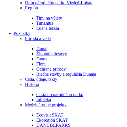
Dom národného parku Viedeň-Lobau
Región
Tipy na výlety
Turizmus
Lužná terasa
Poznatky
Príroda a veda
Dunaj
Životné priestory
Fauna
Flóra
Ochrana prírody
Riečne stavby a regulácia Dunaja
Čísla, údaje, fakty
História
Cesta do národného parku
Infotéka
Medzinárodné projekty
Ecovisit SKAT
Ekoregión SKAT
DANUBEPARKS