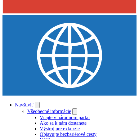
Navštíviť
Všeobecné informácie
Vitajte v národnom parku
Ako sa k nám dostanete
Výstroj pre exkurzie
Objavujte bezbariérové cesty