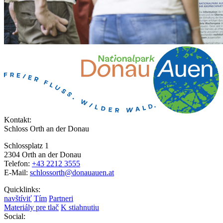
Kontakt:
Schloss Orth an der Donau
Schlossplatz 1
2304 Orth an der Donau
Telefon:
+43 2212 3555
E-Mail:
schlossorth@donauauen.at
Quicklinks:
navštíviť
Tím
Partneri
Materiály pre tlač
K stiahnutiu
Social: