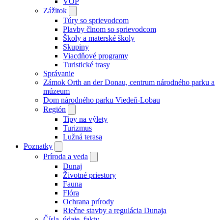
VOP
Zážitok
Túry so sprievodcom
Plavby člnom so sprievodcom
Školy a materské školy
Skupiny
Viacdňové programy
Turistické trasy
Správanie
Zámok Orth an der Donau, centrum národného parku a
múzeum
Dom národného parku Viedeň-Lobau
Región
Tipy na výlety
Turizmus
Lužná terasa
Poznatky
Príroda a veda
Dunaj
Životné priestory
Fauna
Flóra
Ochrana prírody
Riečne stavby a regulácia Dunaja
Čísla, údaje, fakty