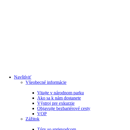
Navštíviť
Všeobecné informácie
Vitajte v národnom parku
Ako sa k nám dostanete
Výstroj pre exkurzie
Objavujte bezbariérové cesty
VOP
Zážitok
Túry so sprievodcom