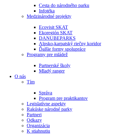
Cesta do národného parku
Infotéka
Medzinárodné projekty
Ecovisit SKAT
Ekoregión SKAT
DANUBEPARKS
Alpsko-karpatský riečny koridor
Ďalšie formy spolupráce
Programy pre mládež
Partnerské školy
Mladý ranger
O nás
Tím
Správa
Program pre praktikantov
Legislatívne aspekty
Rakúske národné parky
Partneri
Odkazy
Organizácia
K stiahnutiu