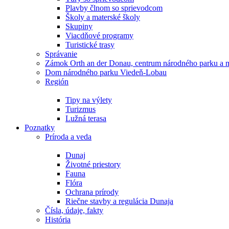
Plavby člnom so sprievodcom
Školy a materské školy
Skupiny
Viacdňové programy
Turistické trasy
Správanie
Zámok Orth an der Donau, centrum národného parku a
Dom národného parku Viedeň-Lobau
Región
Tipy na výlety
Turizmus
Lužná terasa
Poznatky
Príroda a veda
Dunaj
Životné priestory
Fauna
Flóra
Ochrana prírody
Riečne stavby a regulácia Dunaja
Čísla, údaje, fakty
História