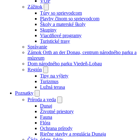
VOP
Zážitok
Túry so sprievodcom
Plavby člnom so sprievodcom
Školy a materské školy
Skupiny
Viacdňové programy
Turistické trasy
Správanie
Zámok Orth an der Donau, centrum národného parku a
múzeum
Dom národného parku Viedeň-Lobau
Región
Tipy na výlety
Turizmus
Lužná terasa
Poznatky
Príroda a veda
Dunaj
Životné priestory
Fauna
Flóra
Ochrana prírody
Riečne stavby a regulácia Dunaja
Čísla, údaje, fakty