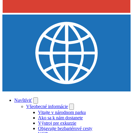
Navštíviť
Všeobecné informácie
Vitajte v národnom parku
Ako sa k nám dostanete
Výstroj pre exkurzie
Objavujte bezbariérové cesty