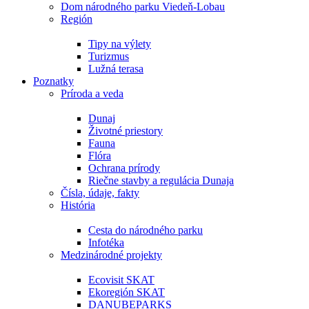
Dom národného parku Viedeň-Lobau
Región
Tipy na výlety
Turizmus
Lužná terasa
Poznatky
Príroda a veda
Dunaj
Životné priestory
Fauna
Flóra
Ochrana prírody
Riečne stavby a regulácia Dunaja
Čísla, údaje, fakty
História
Cesta do národného parku
Infotéka
Medzinárodné projekty
Ecovisit SKAT
Ekoregión SKAT
DANUBEPARKS