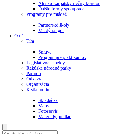
Alpsko-karpatský riečny koridor
Ďalšie formy spolupráce
Programy pre mládež
Partnerské školy
Mladý ranger
O nás
Tím
Správa
Program pre praktikantov
Legislatívne aspekty
Rakúske národné parky
Partneri
Odkazy
Organizácia
K stiahnutiu
Skladačka
Mapy
Fotoservis
Materiály pre tlač