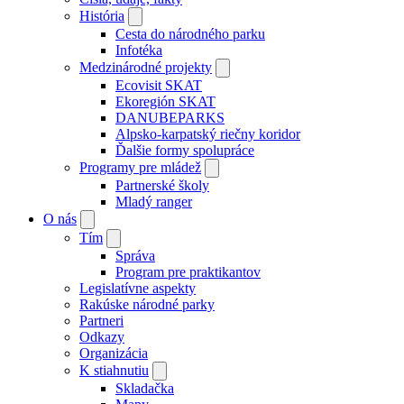
História
Cesta do národného parku
Infotéka
Medzinárodné projekty
Ecovisit SKAT
Ekoregión SKAT
DANUBEPARKS
Alpsko-karpatský riečny koridor
Ďalšie formy spolupráce
Programy pre mládež
Partnerské školy
Mladý ranger
O nás
Tím
Správa
Program pre praktikantov
Legislatívne aspekty
Rakúske národné parky
Partneri
Odkazy
Organizácia
K stiahnutiu
Skladačka