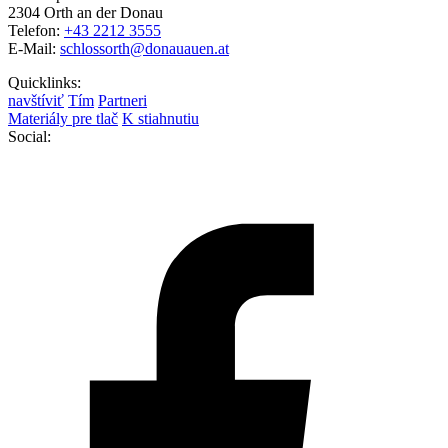
2304 Orth an der Donau
Telefon:
+43 2212 3555
E-Mail:
schlossorth@donauauen.at
Quicklinks:
navštíviť
Tím
Partneri
Materiály pre tlač
K stiahnutiu
Social: