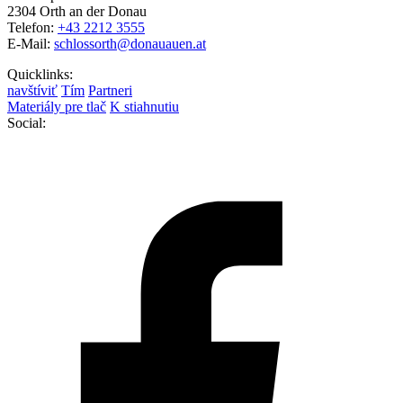
2304 Orth an der Donau
Telefon:
+43 2212 3555
E-Mail:
schlossorth@donauauen.at
Quicklinks:
navštíviť
Tím
Partneri
Materiály pre tlač
K stiahnutiu
Social: