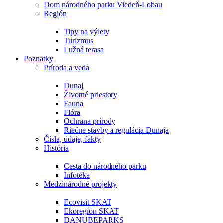
Dom národného parku Viedeň-Lobau
Región
Tipy na výlety
Turizmus
Lužná terasa
Poznatky
Príroda a veda
Dunaj
Životné priestory
Fauna
Flóra
Ochrana prírody
Riečne stavby a regulácia Dunaja
Čísla, údaje, fakty
História
Cesta do národného parku
Infotéka
Medzinárodné projekty
Ecovisit SKAT
Ekoregión SKAT
DANUBEPARKS