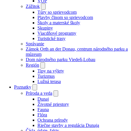
VOP
Zážitok
Túry so sprievodcom
Plavby člnom so sprievodcom
Školy a materské školy
Skupiny
Viacdňové programy
Turistické trasy
Správanie
Zámok Orth an der Donau, centrum národného parku a
múzeum
Dom národného parku Viedeň-Lobau
Región
Tipy na výlety
Turizmus
Lužná terasa
Poznatky
Príroda a veda
Dunaj
Životné priestory
Fauna
Flóra
Ochrana prírody
Riečne stavby a regulácia Dunaja
Čísla, údaje, fakty