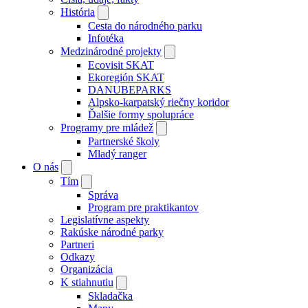
História
Cesta do národného parku
Infotéka
Medzinárodné projekty
Ecovisit SKAT
Ekoregión SKAT
DANUBEPARKS
Alpsko-karpatský riečny koridor
Ďalšie formy spolupráce
Programy pre mládež
Partnerské školy
Mladý ranger
O nás
Tím
Správa
Program pre praktikantov
Legislatívne aspekty
Rakúske národné parky
Partneri
Odkazy
Organizácia
K stiahnutiu
Skladačka