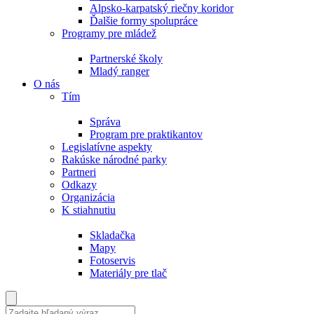
Alpsko-karpatský riečny koridor
Ďalšie formy spolupráce
Programy pre mládež
Partnerské školy
Mladý ranger
O nás
Tím
Správa
Program pre praktikantov
Legislatívne aspekty
Rakúske národné parky
Partneri
Odkazy
Organizácia
K stiahnutiu
Skladačka
Mapy
Fotoservis
Materiály pre tlač