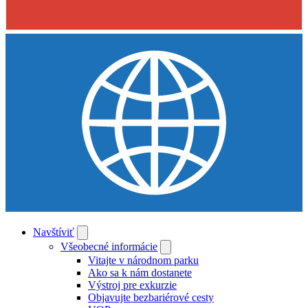
Navštíviť
Všeobecné informácie
Vitajte v národnom parku
Ako sa k nám dostanete
Výstroj pre exkurzie
Objavujte bezbariérové cesty