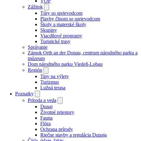
VOP
Zážitok
Túry so sprievodcom
Plavby člnom so sprievodcom
Školy a materské školy
Skupiny
Viacdňové programy
Turistické trasy
Správanie
Zámok Orth an der Donau, centrum národného parku a
múzeum
Dom národného parku Viedeň-Lobau
Región
Tipy na výlety
Turizmus
Lužná terasa
Poznatky
Príroda a veda
Dunaj
Životné priestory
Fauna
Flóra
Ochrana prírody
Riečne stavby a regulácia Dunaja
Čísla, údaje, fakty