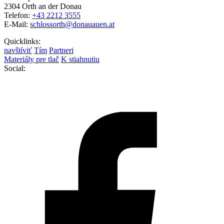
2304 Orth an der Donau
Telefon:
+43 2212 3555
E-Mail:
schlossorth@donauauen.at
Quicklinks:
navštíviť
Tím
Partneri
Materiály pre tlač
K stiahnutiu
Social: