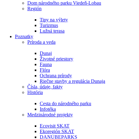
Dom národného parku Viedeň-Lobau
Región
Tipy na výlety
Turizmus
Lužná terasa
Poznatky
Príroda a veda
Dunaj
Životné priestory
Fauna
Flóra
Ochrana prírody
Riečne stavby a regulácia Dunaja
Čísla, údaje, fakty
História
Cesta do národného parku
Infotéka
Medzinárodné projekty
Ecovisit SKAT
Ekoregión SKAT
DANUBEPARKS