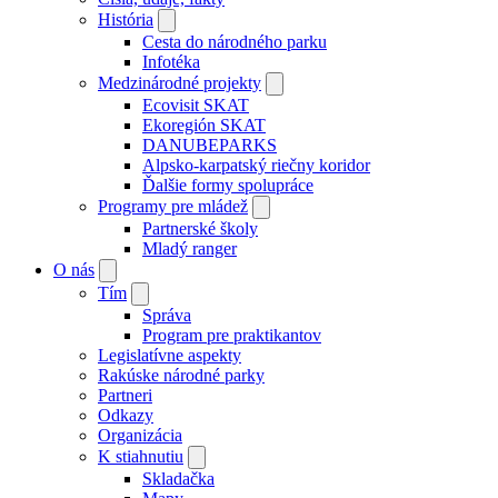
História
Cesta do národného parku
Infotéka
Medzinárodné projekty
Ecovisit SKAT
Ekoregión SKAT
DANUBEPARKS
Alpsko-karpatský riečny koridor
Ďalšie formy spolupráce
Programy pre mládež
Partnerské školy
Mladý ranger
O nás
Tím
Správa
Program pre praktikantov
Legislatívne aspekty
Rakúske národné parky
Partneri
Odkazy
Organizácia
K stiahnutiu
Skladačka