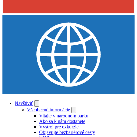
Navštíviť
Všeobecné informácie
Vitajte v národnom parku
Ako sa k nám dostanete
Výstroj pre exkurzie
Objavujte bezbariérové cesty