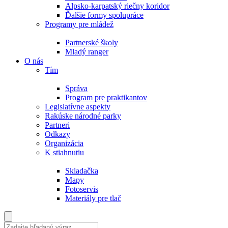
Alpsko-karpatský riečny koridor
Ďalšie formy spolupráce
Programy pre mládež
Partnerské školy
Mladý ranger
O nás
Tím
Správa
Program pre praktikantov
Legislatívne aspekty
Rakúske národné parky
Partneri
Odkazy
Organizácia
K stiahnutiu
Skladačka
Mapy
Fotoservis
Materiály pre tlač