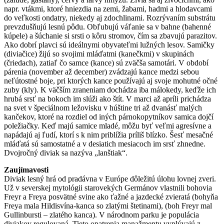
napr. vtákmi, ktoré hniezdia na zemi, žabami, hadmi a hlodavcami
do veľkosti ondatry, niekedy aj zdochlinami. Rozrývaním substrátu
prevzdušňujú lesnú pôdu. Obľubujú váľanie sa v bahne (bahenné
kúpele) a šúchanie si srsti o kôru stromov, čím sa zbavujú parazitov.
Ako dobrí plavci sú ideálnymi obyvateľmi lužných lesov. Samičky
(diviačice) žijú so svojimi mláďatmi (kanečkmi) v skupinách
(čriedach), zatiaľ čo samce (kance) sú zväčša samotári. V období
párenia (november až december) zvádzajú kance medzi sebou
neľútostné boje, pri ktorých kance používajú aj svoje mohutné očné
zuby (kly). K väčším zraneniam dochádza iba málokedy, keďže ich
hrubá srsť na bokoch im slúži ako štít. V marci až apríli prichádza
na svet v špeciálnom ležovisku v húštine tri až dvanásť malých
kančekov, ktoré na rozdiel od iných párnokopytníkov samica dojčí
poležiačky. Keď majú samice mladé, môžu byť veľmi agresívne a
napádajú aj ľudí, ktorí s k nim priblížia príliš blízko. Šesť mesačné
mláďatá sú samostatné a v desiatich mesiacoch im srsť zhnedne.
Dvojročný diviak sa nazýva „lanštiak“.
Zaujímavosti
Diviak lesný hrá od pradávna v Európe dôležitú úlohu lovnej zveri.
Už v severskej mytológii starovekých Germánov vlastnili bohovia
Freyr a Freya posvätné svine ako ťažné a jazdecké zvieratá (bohyňa
Freya mala Hildisvína-kanca so zlatými štetinami), (boh Freyr mal
Gullinbursti – zlatého kanca). V národnom parku je populácia
diviakov regulovaná. Tieto opatrenia manažmentu vyplývajú z