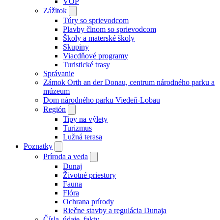
VOP
Zážitok
Túry so sprievodcom
Plavby člnom so sprievodcom
Školy a materské školy
Skupiny
Viacdňové programy
Turistické trasy
Správanie
Zámok Orth an der Donau, centrum národného parku a
múzeum
Dom národného parku Viedeň-Lobau
Región
Tipy na výlety
Turizmus
Lužná terasa
Poznatky
Príroda a veda
Dunaj
Životné priestory
Fauna
Flóra
Ochrana prírody
Riečne stavby a regulácia Dunaja
Čísla, údaje, fakty