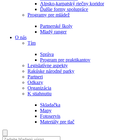
Alpsko-karpatský riečny koridor
Ďalšie formy spolupráce
Programy pre mládež
Partnerské školy
Mladý ranger
O nás
Tím
Správa
Program pre praktikantov
Legislatívne aspekty
Rakúske národné parky
Partneri
Odkazy
Organizácia
K stiahnutiu
Skladačka
Mapy
Fotoservis
Materiály pre tlač