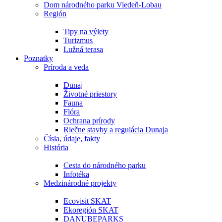
Dom národného parku Viedeň-Lobau
Región
Tipy na výlety
Turizmus
Lužná terasa
Poznatky
Príroda a veda
Dunaj
Životné priestory
Fauna
Flóra
Ochrana prírody
Riečne stavby a regulácia Dunaja
Čísla, údaje, fakty
História
Cesta do národného parku
Infotéka
Medzinárodné projekty
Ecovisit SKAT
Ekoregión SKAT
DANUBEPARKS