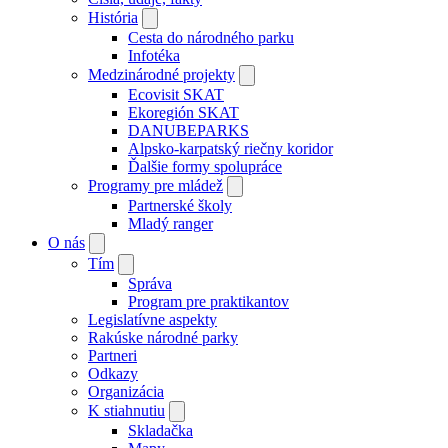
História
Cesta do národného parku
Infotéka
Medzinárodné projekty
Ecovisit SKAT
Ekoregión SKAT
DANUBEPARKS
Alpsko-karpatský riečny koridor
Ďalšie formy spolupráce
Programy pre mládež
Partnerské školy
Mladý ranger
O nás
Tím
Správa
Program pre praktikantov
Legislatívne aspekty
Rakúske národné parky
Partneri
Odkazy
Organizácia
K stiahnutiu
Skladačka