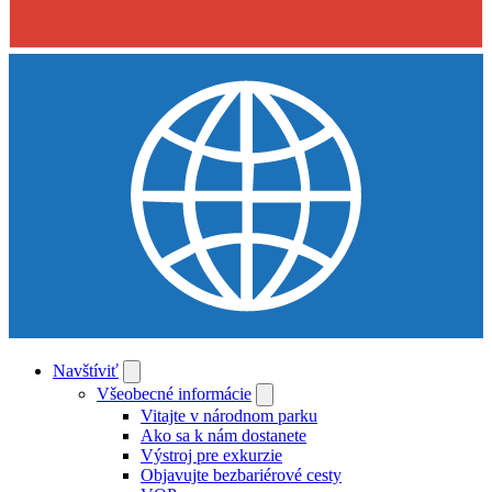
Navštíviť
Všeobecné informácie
Vitajte v národnom parku
Ako sa k nám dostanete
Výstroj pre exkurzie
Objavujte bezbariérové cesty