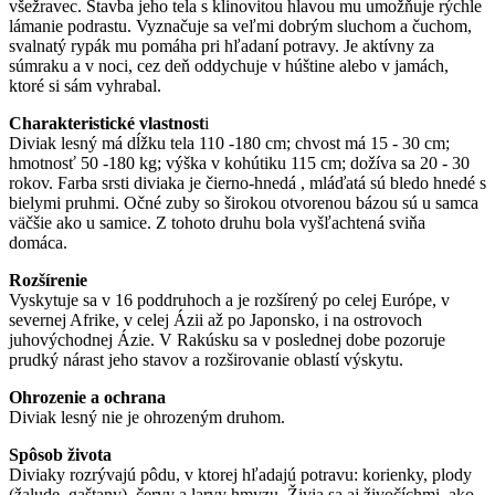
všežravec. Stavba jeho tela s klinovitou hlavou mu umožňuje rýchle
lámanie podrastu. Vyznačuje sa veľmi dobrým sluchom a čuchom,
svalnatý rypák mu pomáha pri hľadaní potravy. Je aktívny za
súmraku a v noci, cez deň oddychuje v húštine alebo v jamách,
ktoré si sám vyhrabal.
Charakteristické vlastnost
i
Diviak lesný má dĺžku tela 110 -180 cm; chvost má 15 - 30 cm;
hmotnosť 50 -180 kg; výška v kohútiku 115 cm; dožíva sa 20 - 30
rokov. Farba srsti diviaka je čierno-hnedá , mláďatá sú bledo hnedé s
bielymi pruhmi. Očné zuby so širokou otvorenou bázou sú u samca
väčšie ako u samice. Z tohoto druhu bola vyšľachtená sviňa
domáca.
Rozšírenie
Vyskytuje sa v 16 poddruhoch a je rozšírený po celej Európe, v
severnej Afrike, v celej Ázii až po Japonsko, i na ostrovoch
juhovýchodnej Ázie. V Rakúsku sa v poslednej dobe pozoruje
prudký nárast jeho stavov a rozširovanie oblastí výskytu.
Ohrozenie a ochrana
Diviak lesný nie je ohrozeným druhom.
Spôsob života
Diviaky rozrývajú pôdu, v ktorej hľadajú potravu: korienky, plody
(žalude, gaštany), červy a larvy hmyzu. Živia sa aj živočíchmi, ako