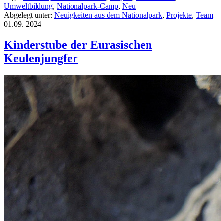
Umweltbildung
,
Nationalpark-Camp
,
Neu
Abgelegt unter:
Neuigkeiten aus dem Nationalpark
,
Projekte
,
Team
01.09.
2024
Kinderstube der Eurasischen
Keulenjungfer