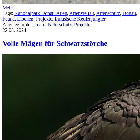
Mehr
Tags:
Nationalpark Donau-Auen
,
Artenvielfalt
,
Artenschutz
,
Donau
,
Fauna
,
Libellen
,
Projekte
,
Eurasische Keulenjungfer
Abgelegt unter:
Team
,
Naturschutz
,
Projekte
22.08.
2024
Volle Mägen für Schwarzstörche