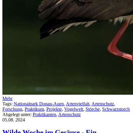
Mehr
Tags:
Nationalpark Donau-Auen
,
Artenvielfalt
,
Artenschutz
,
Forschung
,
Praktikum
,
Projekte
,
Vogelwelt
,
Störche
,
Schwarzstorch
Abgelegt unter:
Praktikanten
,
Artenschutz
05.08.
2024
Wilde Woche im Gesäuse - Ein