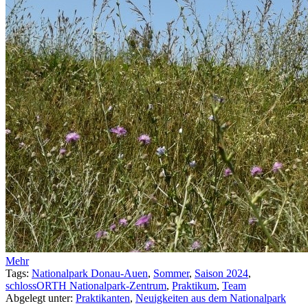
Mehr
Tags:
Nationalpark Donau-Auen
,
Sommer
,
Saison 2024
,
schlossORTH Nationalpark-Zentrum
,
Praktikum
,
Team
Abgelegt unter:
Praktikanten
,
Neuigkeiten aus dem Nationalpark