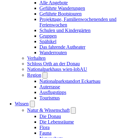
Alle Angebote
Geführte Wanderungen
Geführte Bootstouren
Projekttage, Familienwochenenden und
Ferienwochen
Schulen und Kindergärten
Gruppen
Spähikel
Das fahrende Autheater
Wanderrouten
Verhalten
Schloss Orth an der Donau
Nationalparkhaus wien-lobAU
Region
Nationalparkstandort Eckartsau
Auterrasse
Ausflugstipps
Tourismus
Wissen
Natur & Wissenschaft
Die Donau
Die Lebensräume
Flora
Fauna