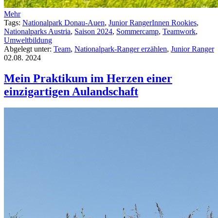
Mehr
Tags:
Nationalpark Donau-Auen
,
Junior RangerInnen Rookies
,
Nationalparks Austria
,
Saison 2024
,
Sommercamp
,
Teamwork
,
Umweltbildung
Abgelegt unter:
Team
,
Nationalpark-Ranger erzählen
,
Junior Ranger
02.08.
2024
Mein Praktikum im Herzen einer
einzigartigen Aulandschaft