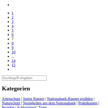
1
2
3
4
5
6
7
8
9
10
...
14
15
Kategorien
Artenschutz
|
Junior Ranger
|
Nationalpark-Ranger erzählen
|
Naturschutz
|
Neuigkeiten aus dem Nationalpark
|
Praktikanten
|
Projekte
|
Schlossinsel
|
Team