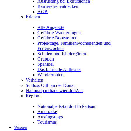
Ausrüstung bei Exkursionen
Barrierefrei entdecken
AGB
Erleben
Alle Angebote
Geführte Wanderungen
Geführte Bootstouren
Projekttage, Familienwochenenden und
Ferienwochen
Schulen und Kindergärten
Gruppen
Spähikel
Das fahrende Autheater
Wanderrouten
Verhalten
Schloss Orth an der Donau
Nationalparkhaus wien-lobAU
Region
Nationalparkstandort Eckartsau
Auterrasse
Ausflugstipps
Tourismus
Wissen