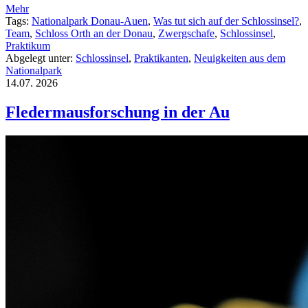
Mehr
Tags:
Nationalpark Donau-Auen
,
Was tut sich auf der Schlossinsel?
,
Team
,
Schloss Orth an der Donau
,
Zwergschafe
,
Schlossinsel
,
Praktikum
Abgelegt unter:
Schlossinsel
,
Praktikanten
,
Neuigkeiten aus dem
Nationalpark
14.07.
2026
Fledermausforschung in der Au