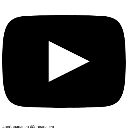
#npdonauauen
@donauauen