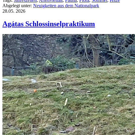
Tags:
Jahreszeiten
,
Artenvielfalt
,
Fauna
,
Flora
,
Sommer
,
Hitze
Abgelegt unter:
Neuigkeiten aus dem Nationalpark
28.05.
2026
Agátas Schlossinselpraktikum