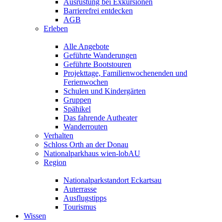
Ausrüstung bei Exkursionen
Barrierefrei entdecken
AGB
Erleben
Alle Angebote
Geführte Wanderungen
Geführte Bootstouren
Projekttage, Familienwochenenden und
Ferienwochen
Schulen und Kindergärten
Gruppen
Spähikel
Das fahrende Autheater
Wanderrouten
Verhalten
Schloss Orth an der Donau
Nationalparkhaus wien-lobAU
Region
Nationalparkstandort Eckartsau
Auterrasse
Ausflugstipps
Tourismus
Wissen