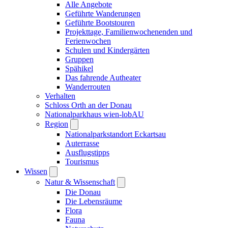
Alle Angebote
Geführte Wanderungen
Geführte Bootstouren
Projekttage, Familienwochenenden und
Ferienwochen
Schulen und Kindergärten
Gruppen
Spähikel
Das fahrende Autheater
Wanderrouten
Verhalten
Schloss Orth an der Donau
Nationalparkhaus wien-lobAU
Region
Nationalparkstandort Eckartsau
Auterrasse
Ausflugstipps
Tourismus
Wissen
Natur & Wissenschaft
Die Donau
Die Lebensräume
Flora
Fauna