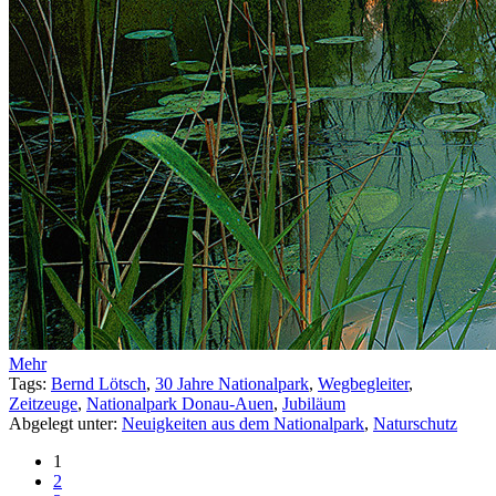
Mehr
Tags:
Bernd Lötsch
,
30 Jahre Nationalpark
,
Wegbegleiter
,
Zeitzeuge
,
Nationalpark Donau-Auen
,
Jubiläum
Abgelegt unter:
Neuigkeiten aus dem Nationalpark
,
Naturschutz
1
2