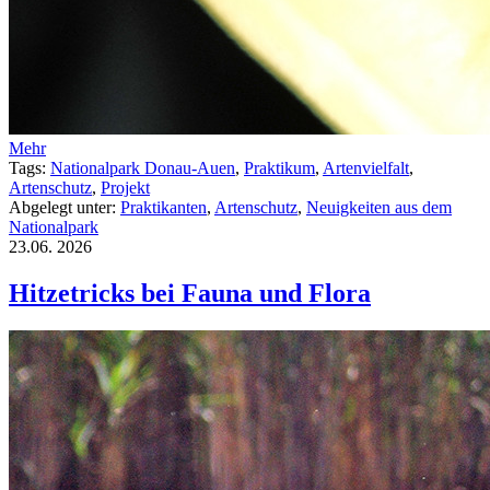
Mehr
Tags:
Nationalpark Donau-Auen
,
Praktikum
,
Artenvielfalt
,
Artenschutz
,
Projekt
Abgelegt unter:
Praktikanten
,
Artenschutz
,
Neuigkeiten aus dem
Nationalpark
23.06.
2026
Hitzetricks bei Fauna und Flora