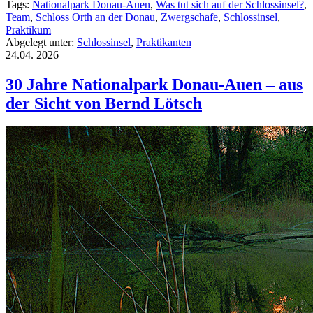
Tags:
Nationalpark Donau-Auen
,
Was tut sich auf der Schlossinsel?
,
Team
,
Schloss Orth an der Donau
,
Zwergschafe
,
Schlossinsel
,
Praktikum
Abgelegt unter:
Schlossinsel
,
Praktikanten
24.04.
2026
30 Jahre Nationalpark Donau-Auen – aus
der Sicht von Bernd Lötsch