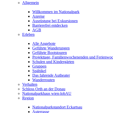
Allgemein
Willkommen im Nationalpark
Anreise
Ausrüstung bei Exkursionen
Barrierefrei entdecken
AGB
Erleben
Alle Angebote
Geführte Wanderungen
Geführte Bootstouren
Projekttage, Familienwochenenden und Ferienwo
Schulen und Kindergärten
Gruppen
Spähikel
Das fahrende Autheater
Wanderrouten
Verhalten
Schloss Orth an der Donau
Nationalparkhaus wien-lobAU
Region
Nationalparkstandort Eckartsau
Auterrasse