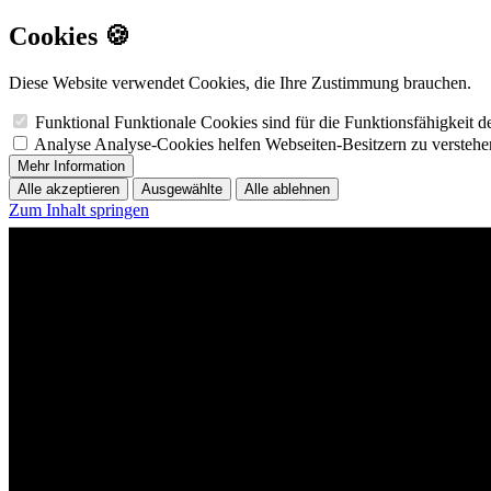
Cookies 🍪
Diese Website verwendet Cookies, die Ihre Zustimmung brauchen.
Funktional
Funktionale Cookies sind für die Funktionsfähigkeit 
Analyse
Analyse-Cookies helfen Webseiten-Besitzern zu versteh
Mehr Information
Alle akzeptieren
Ausgewählte
Alle ablehnen
Zum Inhalt springen