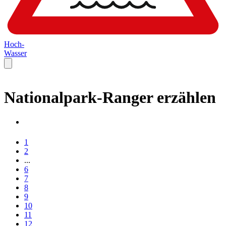
Hoch-
Wasser
Nationalpark-Ranger erzählen
1
2
...
6
7
8
9
10
11
12