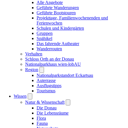
Alle Angebote
Geführte Wanderungen
Geführte Bootstouren
Projekttage, Familienwochenenden und
Ferienwochen
Schulen und Kindergärten
Gruppen
Spähikel
Das fahrende Autheater
Wanderrouten
Verhalten
Schloss Orth an der Donau
Nationalparkhaus wien-lobAU
Region
Nationalparkstandort Eckartsau
Auterrasse
Ausflugstipps
Tourismus
Wissen
Natur & Wissenschaft
Die Donau
Die Lebensräume
Flora
Fauna