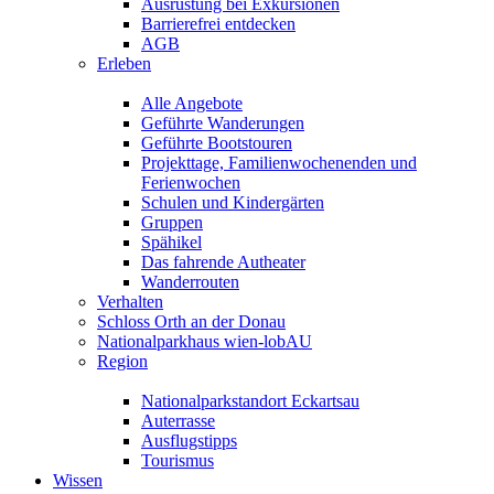
Ausrüstung bei Exkursionen
Barrierefrei entdecken
AGB
Erleben
Alle Angebote
Geführte Wanderungen
Geführte Bootstouren
Projekttage, Familienwochenenden und
Ferienwochen
Schulen und Kindergärten
Gruppen
Spähikel
Das fahrende Autheater
Wanderrouten
Verhalten
Schloss Orth an der Donau
Nationalparkhaus wien-lobAU
Region
Nationalparkstandort Eckartsau
Auterrasse
Ausflugstipps
Tourismus
Wissen