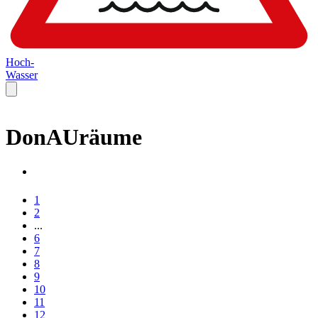
Hoch-
Wasser
DonAUräume
1
2
...
6
7
8
9
10
11
12