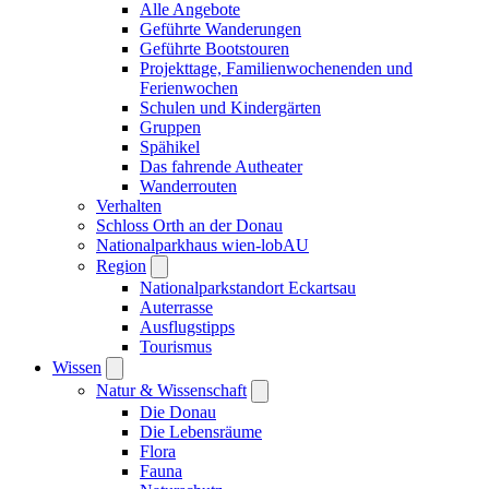
Alle Angebote
Geführte Wanderungen
Geführte Bootstouren
Projekttage, Familienwochenenden und
Ferienwochen
Schulen und Kindergärten
Gruppen
Spähikel
Das fahrende Autheater
Wanderrouten
Verhalten
Schloss Orth an der Donau
Nationalparkhaus wien-lobAU
Region
Nationalparkstandort Eckartsau
Auterrasse
Ausflugstipps
Tourismus
Wissen
Natur & Wissenschaft
Die Donau
Die Lebensräume
Flora
Fauna