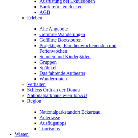
Ausrüstung bei Exkursionen
Barrierefrei entdecken
AGB
Erleben
Alle Angebote
Geführte Wanderungen
Geführte Bootstouren
Projekttage, Familienwochenenden und
Ferienwochen
Schulen und Kindergärten
Gruppen
Spähikel
Das fahrende Autheater
Wanderrouten
Verhalten
Schloss Orth an der Donau
Nationalparkhaus wien-lobAU
Region
Nationalparkstandort Eckartsau
Auterrasse
Ausflugstipps
Tourismus
Wissen