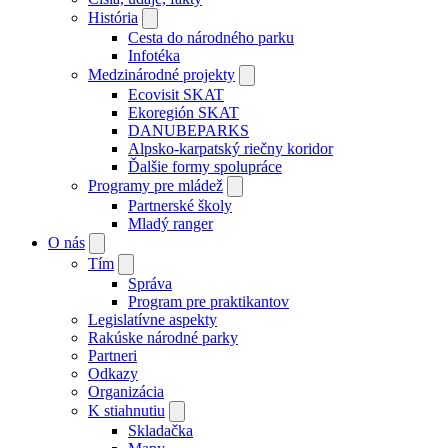
História
Cesta do národného parku
Infotéka
Medzinárodné projekty
Ecovisit SKAT
Ekoregión SKAT
DANUBEPARKS
Alpsko-karpatský riečny koridor
Ďalšie formy spolupráce
Programy pre mládež
Partnerské školy
Mladý ranger
O nás
Tím
Správa
Program pre praktikantov
Legislatívne aspekty
Rakúske národné parky
Partneri
Odkazy
Organizácia
K stiahnutiu
Skladačka