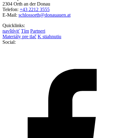
2304 Orth an der Donau
Telefon:
+43 2212 3555
E-Mail:
schlossorth@donauauen.at
Quicklinks:
navštíviť
Tím
Partneri
Materiály pre tlač
K stiahnutiu
Social: