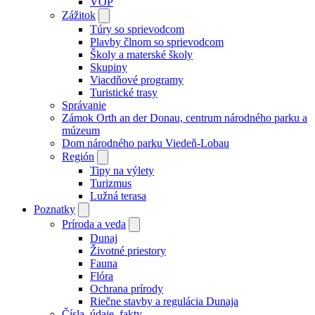
VOP
Zážitok
Túry so sprievodcom
Plavby člnom so sprievodcom
Školy a materské školy
Skupiny
Viacdňové programy
Turistické trasy
Správanie
Zámok Orth an der Donau, centrum národného parku a
múzeum
Dom národného parku Viedeň-Lobau
Región
Tipy na výlety
Turizmus
Lužná terasa
Poznatky
Príroda a veda
Dunaj
Životné priestory
Fauna
Flóra
Ochrana prírody
Riečne stavby a regulácia Dunaja
Čísla, údaje, fakty