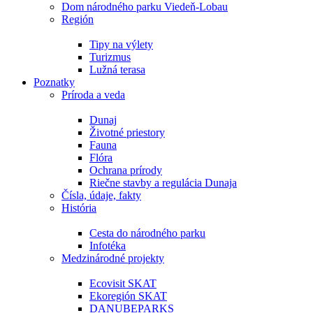
Dom národného parku Viedeň-Lobau
Región
Tipy na výlety
Turizmus
Lužná terasa
Poznatky
Príroda a veda
Dunaj
Životné priestory
Fauna
Flóra
Ochrana prírody
Riečne stavby a regulácia Dunaja
Čísla, údaje, fakty
História
Cesta do národného parku
Infotéka
Medzinárodné projekty
Ecovisit SKAT
Ekoregión SKAT
DANUBEPARKS