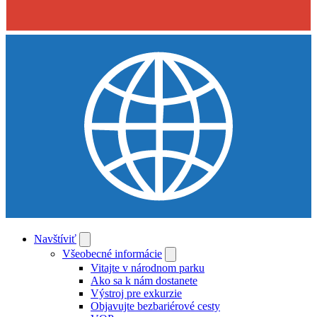
Navštíviť
Všeobecné informácie
Vitajte v národnom parku
Ako sa k nám dostanete
Výstroj pre exkurzie
Objavujte bezbariérové cesty