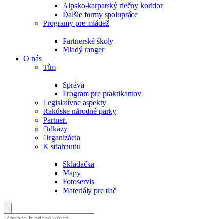
Alpsko-karpatský riečny koridor
Ďalšie formy spolupráce
Programy pre mládež
Partnerské školy
Mladý ranger
O nás
Tím
Správa
Program pre praktikantov
Legislatívne aspekty
Rakúske národné parky
Partneri
Odkazy
Organizácia
K stiahnutiu
Skladačka
Mapy
Fotoservis
Materiály pre tlač