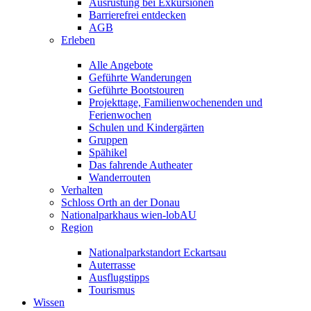
Ausrüstung bei Exkursionen
Barrierefrei entdecken
AGB
Erleben
Alle Angebote
Geführte Wanderungen
Geführte Bootstouren
Projekttage, Familienwochenenden und
Ferienwochen
Schulen und Kindergärten
Gruppen
Spähikel
Das fahrende Autheater
Wanderrouten
Verhalten
Schloss Orth an der Donau
Nationalparkhaus wien-lobAU
Region
Nationalparkstandort Eckartsau
Auterrasse
Ausflugstipps
Tourismus
Wissen