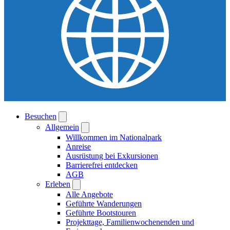
Besuchen
Allgemein
Willkommen im Nationalpark
Anreise
Ausrüstung bei Exkursionen
Barrierefrei entdecken
AGB
Erleben
Alle Angebote
Geführte Wanderungen
Geführte Bootstouren
Projekttage, Familienwochenenden und