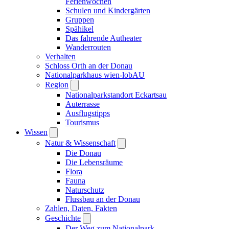
Ferienwochen
Schulen und Kindergärten
Gruppen
Spähikel
Das fahrende Autheater
Wanderrouten
Verhalten
Schloss Orth an der Donau
Nationalparkhaus wien-lobAU
Region
Nationalparkstandort Eckartsau
Auterrasse
Ausflugstipps
Tourismus
Wissen
Natur & Wissenschaft
Die Donau
Die Lebensräume
Flora
Fauna
Naturschutz
Flussbau an der Donau
Zahlen, Daten, Fakten
Geschichte
Der Weg zum Nationalpark