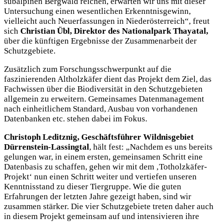
subalpinen Bergwald reichen, erwarten wir uns mit dieser
Untersuchung einen wesentlichen Erkenntnisgewinn,
vielleicht auch Neuerfassungen in Niederösterreich“, freut
sich
Christian Übl, Direktor des Nationalpark Thayatal,
über die künftigen Ergebnisse der Zusammenarbeit der
Schutzgebiete.
Zusätzlich zum Forschungsschwerpunkt auf die
faszinierenden Altholzkäfer dient das Projekt dem Ziel, das
Fachwissen über die Biodiversität in den Schutzgebieten
allgemein zu erweitern. Gemeinsames Datenmanagement
nach einheitlichem Standard, Ausbau von vorhandenen
Datenbanken etc. stehen dabei im Fokus.
Christoph Leditznig, Geschäftsführer Wildnisgebiet
Dürrenstein-Lassingtal
, hält fest: „Nachdem es uns bereits
gelungen war, in einem ersten, gemeinsamen Schritt eine
Datenbasis zu schaffen, gehen wir mit dem ‚Totholzkäfer-
Projekt‘ nun einen Schritt weiter und vertiefen unseren
Kenntnisstand zu dieser Tiergruppe. Wie die guten
Erfahrungen der letzten Jahre gezeigt haben, sind wir
zusammen stärker. Die vier Schutzgebiete treten daher auch
in diesem Projekt gemeinsam auf und intensivieren ihre