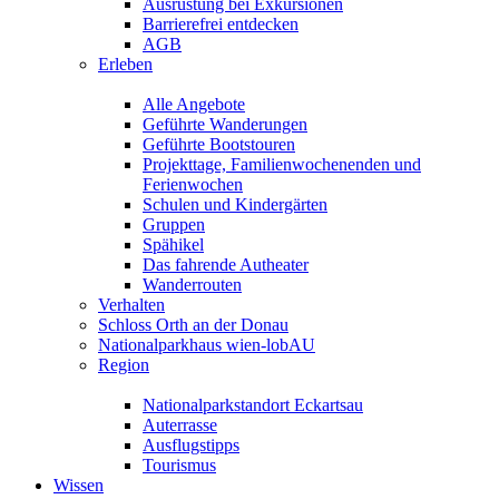
Ausrüstung bei Exkursionen
Barrierefrei entdecken
AGB
Erleben
Alle Angebote
Geführte Wanderungen
Geführte Bootstouren
Projekttage, Familienwochenenden und
Ferienwochen
Schulen und Kindergärten
Gruppen
Spähikel
Das fahrende Autheater
Wanderrouten
Verhalten
Schloss Orth an der Donau
Nationalparkhaus wien-lobAU
Region
Nationalparkstandort Eckartsau
Auterrasse
Ausflugstipps
Tourismus
Wissen