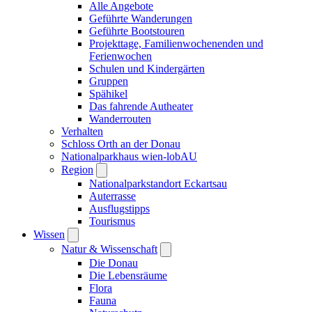
Alle Angebote
Geführte Wanderungen
Geführte Bootstouren
Projekttage, Familienwochenenden und
Ferienwochen
Schulen und Kindergärten
Gruppen
Spähikel
Das fahrende Autheater
Wanderrouten
Verhalten
Schloss Orth an der Donau
Nationalparkhaus wien-lobAU
Region
Nationalparkstandort Eckartsau
Auterrasse
Ausflugstipps
Tourismus
Wissen
Natur & Wissenschaft
Die Donau
Die Lebensräume
Flora
Fauna