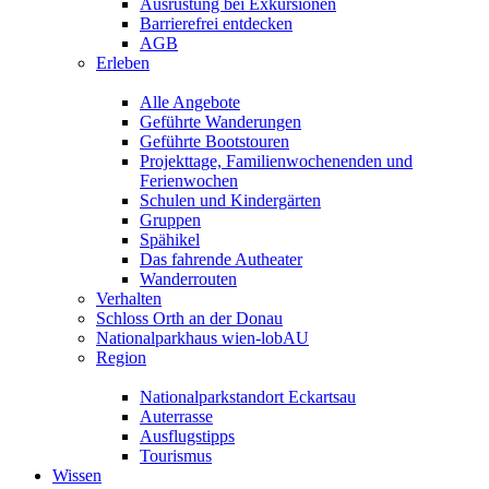
Ausrüstung bei Exkursionen
Barrierefrei entdecken
AGB
Erleben
Alle Angebote
Geführte Wanderungen
Geführte Bootstouren
Projekttage, Familienwochenenden und
Ferienwochen
Schulen und Kindergärten
Gruppen
Spähikel
Das fahrende Autheater
Wanderrouten
Verhalten
Schloss Orth an der Donau
Nationalparkhaus wien-lobAU
Region
Nationalparkstandort Eckartsau
Auterrasse
Ausflugstipps
Tourismus
Wissen