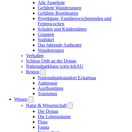
Alle Angebote
Geführte Wanderungen
Geführte Bootstouren
Projekttage, Familienwochenenden und
Ferienwochen
Schulen und Kindergärten
Gruppen
Spähikel
Das fahrende Autheater
Wanderrouten
Verhalten
Schloss Orth an der Donau
Nationalparkhaus wien-lobAU
Region
Nationalparkstandort Eckartsau
Auterrasse
Ausflugstipps
Tourismus
Wissen
Natur & Wissenschaft
Die Donau
Die Lebensräume
Flora
Fauna