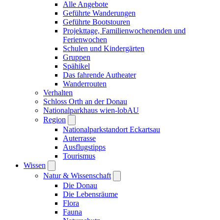
Alle Angebote
Geführte Wanderungen
Geführte Bootstouren
Projekttage, Familienwochenenden und
Ferienwochen
Schulen und Kindergärten
Gruppen
Spähikel
Das fahrende Autheater
Wanderrouten
Verhalten
Schloss Orth an der Donau
Nationalparkhaus wien-lobAU
Region
Nationalparkstandort Eckartsau
Auterrasse
Ausflugstipps
Tourismus
Wissen
Natur & Wissenschaft
Die Donau
Die Lebensräume
Flora
Fauna