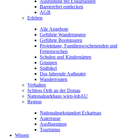
Ausrüstung bei Exkursionen
Barrierefrei entdecken
AGB
Erleben
Alle Angebote
Geführte Wanderungen
Geführte Bootstouren
Projekttage, Familienwochenenden und
Ferienwochen
Schulen und Kindergärten
Gruppen
Spähikel
Das fahrende Autheater
Wanderrouten
Verhalten
Schloss Orth an der Donau
Nationalparkhaus wien-lobAU
Region
Nationalparkstandort Eckartsau
Auterrasse
Ausflugstipps
Tourismus
Wissen