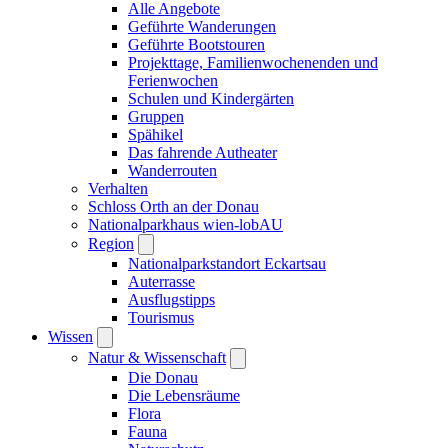
Alle Angebote
Geführte Wanderungen
Geführte Bootstouren
Projekttage, Familienwochenenden und
Ferienwochen
Schulen und Kindergärten
Gruppen
Spähikel
Das fahrende Autheater
Wanderrouten
Verhalten
Schloss Orth an der Donau
Nationalparkhaus wien-lobAU
Region
Nationalparkstandort Eckartsau
Auterrasse
Ausflugstipps
Tourismus
Wissen
Natur & Wissenschaft
Die Donau
Die Lebensräume
Flora
Fauna