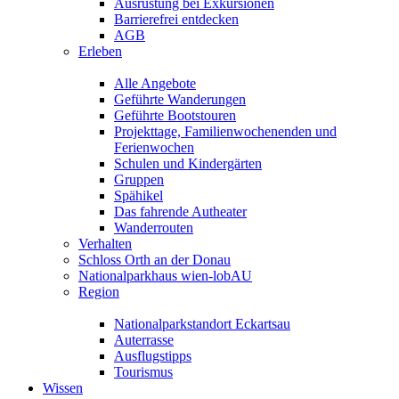
Ausrüstung bei Exkursionen
Barrierefrei entdecken
AGB
Erleben
Alle Angebote
Geführte Wanderungen
Geführte Bootstouren
Projekttage, Familienwochenenden und
Ferienwochen
Schulen und Kindergärten
Gruppen
Spähikel
Das fahrende Autheater
Wanderrouten
Verhalten
Schloss Orth an der Donau
Nationalparkhaus wien-lobAU
Region
Nationalparkstandort Eckartsau
Auterrasse
Ausflugstipps
Tourismus
Wissen