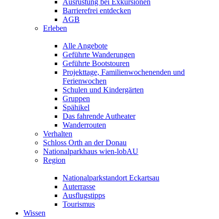
Ausrüstung bei Exkursionen
Barrierefrei entdecken
AGB
Erleben
Alle Angebote
Geführte Wanderungen
Geführte Bootstouren
Projekttage, Familienwochenenden und
Ferienwochen
Schulen und Kindergärten
Gruppen
Spähikel
Das fahrende Autheater
Wanderrouten
Verhalten
Schloss Orth an der Donau
Nationalparkhaus wien-lobAU
Region
Nationalparkstandort Eckartsau
Auterrasse
Ausflugstipps
Tourismus
Wissen