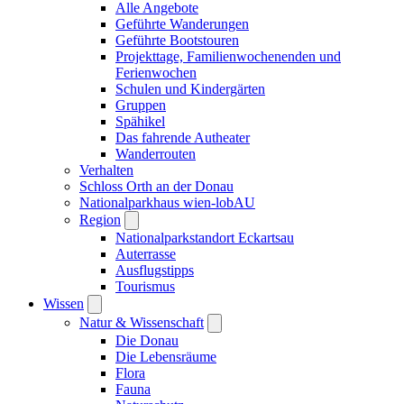
Alle Angebote
Geführte Wanderungen
Geführte Bootstouren
Projekttage, Familienwochenenden und
Ferienwochen
Schulen und Kindergärten
Gruppen
Spähikel
Das fahrende Autheater
Wanderrouten
Verhalten
Schloss Orth an der Donau
Nationalparkhaus wien-lobAU
Region
Nationalparkstandort Eckartsau
Auterrasse
Ausflugstipps
Tourismus
Wissen
Natur & Wissenschaft
Die Donau
Die Lebensräume
Flora
Fauna