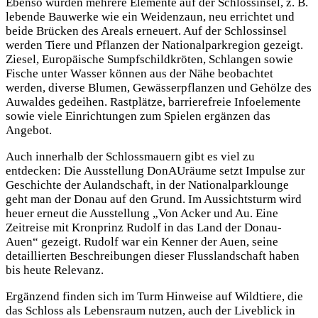
Ebenso wurden mehrere Elemente auf der Schlossinsel, z. B.
lebende Bauwerke wie ein Weidenzaun, neu errichtet und
beide Brücken des Areals erneuert. Auf der Schlossinsel
werden Tiere und Pflanzen der Nationalparkregion gezeigt.
Ziesel, Europäische Sumpfschildkröten, Schlangen sowie
Fische unter Wasser können aus der Nähe beobachtet
werden, diverse Blumen, Gewässerpflanzen und Gehölze des
Auwaldes gedeihen. Rastplätze, barrierefreie Infoelemente
sowie viele Einrichtungen zum Spielen ergänzen das
Angebot.
Auch innerhalb der Schlossmauern gibt es viel zu
entdecken: Die Ausstellung DonAUräume setzt Impulse zur
Geschichte der Aulandschaft, in der Nationalparklounge
geht man der Donau auf den Grund. Im Aussichtsturm wird
heuer erneut die Ausstellung „Von Acker und Au. Eine
Zeitreise mit Kronprinz Rudolf in das Land der Donau-
Auen“ gezeigt. Rudolf war ein Kenner der Auen, seine
detaillierten Beschreibungen dieser Flusslandschaft haben
bis heute Relevanz.
Ergänzend finden sich im Turm Hinweise auf Wildtiere, die
das Schloss als Lebensraum nutzen, auch der Liveblick in