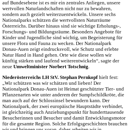
auf Bundesebene ist es mir ein zentrales Anliegen, unsere
wertvollen Naturlandschaften nicht nur zu bewahren,
sondern auch gezielt weiterzuentwickeln. Unsere sechs
Nationalparks schützen die wertvollsten Naturräume
Österreichs. Darüber hinaus sind sie wichtige Erholungs-,
Forschungs- und Bildungsräume. Besonders Angebote für
Kinder und Jugendliche sind wichtig, um Begeisterung für
unsere Flora und Fauna zu wecken. Der Nationalpark
Donau-Auen zeigt eindrucksvoll, wie Schutz und erlebte
Natur Hand in Hand gehen. Orte wie diese wollen wir
künftig stärken und laufend weiterentwickeln“, sagte der
neue
Umweltminister Norbert Totschnig
.
Niederösterreichs LH StV. Stephan Pernkopf
hielt fest:
„Wir schützen was wir schätzen und lieben! Der
Nationalpark Donau-Auen ist Heimat geschützter Tier- und
Pflanzenarten wie unter anderem der Sumpfschildkröte, die
man auch auf der Schlossinsel bewundern kann. Der
Nationalpark, der zwei europäische Hauptstädte verbindet,
ist gleichzeitig auch Anziehungspunkt für hunderttausende
Besucherinnen und Besucher und damit Entwicklungsmotor
für die gesamte Region. Solche Erfolgsgeschichten brauchen
wir und bringen uns voran, daher arbeiten wir in