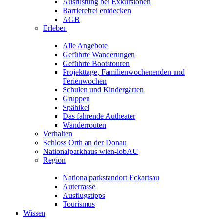
Ausrüstung bei Exkursionen
Barrierefrei entdecken
AGB
Erleben
Alle Angebote
Geführte Wanderungen
Geführte Bootstouren
Projekttage, Familienwochenenden und
Ferienwochen
Schulen und Kindergärten
Gruppen
Spähikel
Das fahrende Autheater
Wanderrouten
Verhalten
Schloss Orth an der Donau
Nationalparkhaus wien-lobAU
Region
Nationalparkstandort Eckartsau
Auterrasse
Ausflugstipps
Tourismus
Wissen