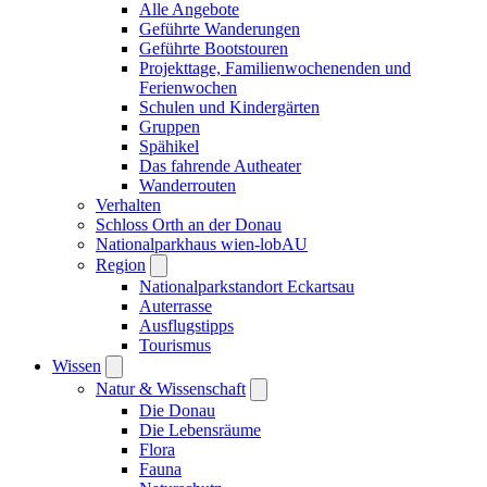
Alle Angebote
Geführte Wanderungen
Geführte Bootstouren
Projekttage, Familienwochenenden und
Ferienwochen
Schulen und Kindergärten
Gruppen
Spähikel
Das fahrende Autheater
Wanderrouten
Verhalten
Schloss Orth an der Donau
Nationalparkhaus wien-lobAU
Region
Nationalparkstandort Eckartsau
Auterrasse
Ausflugstipps
Tourismus
Wissen
Natur & Wissenschaft
Die Donau
Die Lebensräume
Flora
Fauna