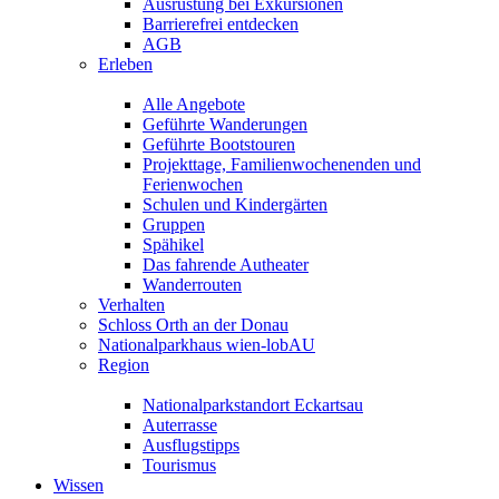
Ausrüstung bei Exkursionen
Barrierefrei entdecken
AGB
Erleben
Alle Angebote
Geführte Wanderungen
Geführte Bootstouren
Projekttage, Familienwochenenden und
Ferienwochen
Schulen und Kindergärten
Gruppen
Spähikel
Das fahrende Autheater
Wanderrouten
Verhalten
Schloss Orth an der Donau
Nationalparkhaus wien-lobAU
Region
Nationalparkstandort Eckartsau
Auterrasse
Ausflugstipps
Tourismus
Wissen