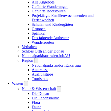
Alle Angebote
Geführte Wanderungen
Geführte Bootstouren
Projekttage, Familienwochenenden und
Ferienwochen
Schulen und Kindergärten
Gruppen
Spähikel
Das fahrende Autheater
Wanderrouten
Verhalten
Schloss Orth an der Donau
Nationalparkhaus wien-lobAU
Region
Nationalparkstandort Eckartsau
Auterrasse
Ausflugstipps
Tourismus
Wissen
Natur & Wissenschaft
Die Donau
Die Lebensräume
Flora
Fauna