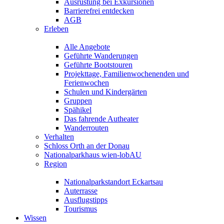
Ausrüstung bei Exkursionen
Barrierefrei entdecken
AGB
Erleben
Alle Angebote
Geführte Wanderungen
Geführte Bootstouren
Projekttage, Familienwochenenden und
Ferienwochen
Schulen und Kindergärten
Gruppen
Spähikel
Das fahrende Autheater
Wanderrouten
Verhalten
Schloss Orth an der Donau
Nationalparkhaus wien-lobAU
Region
Nationalparkstandort Eckartsau
Auterrasse
Ausflugstipps
Tourismus
Wissen