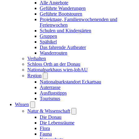
Alle Angebote
Geführte Wanderungen
Geführte Bootstouren
Projekttage, Familienwochenenden und
Ferienwochen
Schulen und Kindergärten
Gruppen
Spähikel
Das fahrende Autheater
Wanderrouten
Verhalten
Schloss Orth an der Donau
Nationalparkhaus wien-lobAU
Region
Nationalparkstandort Eckartsau
Auterrasse
Ausflugstipps
Tourismus
Wissen
Natur & Wissenschaft
Die Donau
Die Lebensräume
Flora
Fauna