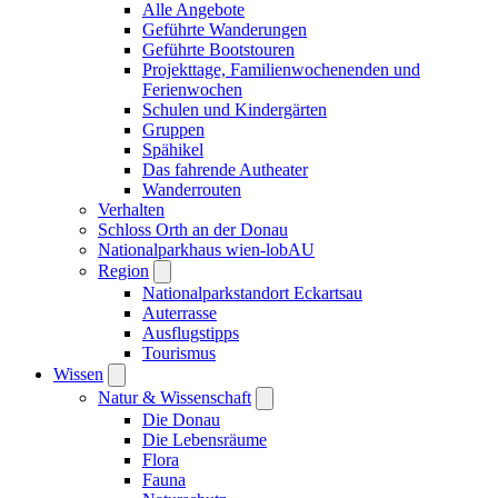
Alle Angebote
Geführte Wanderungen
Geführte Bootstouren
Projekttage, Familienwochenenden und
Ferienwochen
Schulen und Kindergärten
Gruppen
Spähikel
Das fahrende Autheater
Wanderrouten
Verhalten
Schloss Orth an der Donau
Nationalparkhaus wien-lobAU
Region
Nationalparkstandort Eckartsau
Auterrasse
Ausflugstipps
Tourismus
Wissen
Natur & Wissenschaft
Die Donau
Die Lebensräume
Flora
Fauna