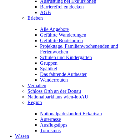
Ausrüstung bei Exkursionen
Barrierefrei entdecken
AGB
Erleben
Alle Angebote
Geführte Wanderungen
Geführte Bootstouren
Projekttage, Familienwochenenden und
Ferienwochen
Schulen und Kindergärten
Gruppen
Spähikel
Das fahrende Autheater
Wanderrouten
Verhalten
Schloss Orth an der Donau
Nationalparkhaus wien-lobAU
Region
Nationalparkstandort Eckartsau
Auterrasse
Ausflugstipps
Tourismus
Wissen