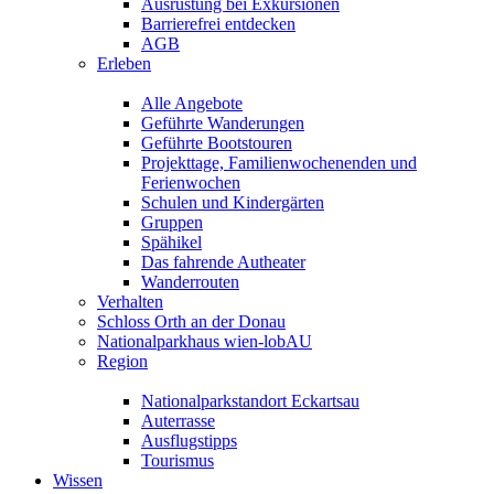
Ausrüstung bei Exkursionen
Barrierefrei entdecken
AGB
Erleben
Alle Angebote
Geführte Wanderungen
Geführte Bootstouren
Projekttage, Familienwochenenden und
Ferienwochen
Schulen und Kindergärten
Gruppen
Spähikel
Das fahrende Autheater
Wanderrouten
Verhalten
Schloss Orth an der Donau
Nationalparkhaus wien-lobAU
Region
Nationalparkstandort Eckartsau
Auterrasse
Ausflugstipps
Tourismus
Wissen