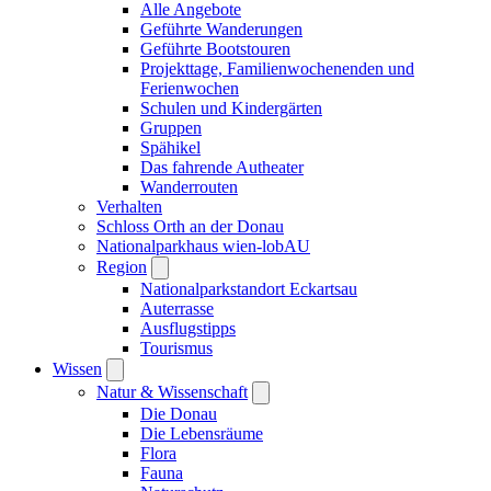
Alle Angebote
Geführte Wanderungen
Geführte Bootstouren
Projekttage, Familienwochenenden und
Ferienwochen
Schulen und Kindergärten
Gruppen
Spähikel
Das fahrende Autheater
Wanderrouten
Verhalten
Schloss Orth an der Donau
Nationalparkhaus wien-lobAU
Region
Nationalparkstandort Eckartsau
Auterrasse
Ausflugstipps
Tourismus
Wissen
Natur & Wissenschaft
Die Donau
Die Lebensräume
Flora
Fauna