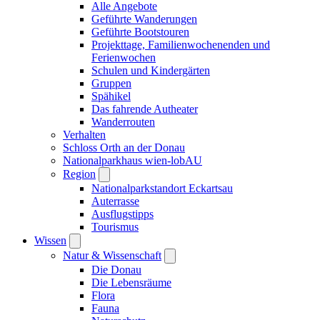
Alle Angebote
Geführte Wanderungen
Geführte Bootstouren
Projekttage, Familienwochenenden und
Ferienwochen
Schulen und Kindergärten
Gruppen
Spähikel
Das fahrende Autheater
Wanderrouten
Verhalten
Schloss Orth an der Donau
Nationalparkhaus wien-lobAU
Region
Nationalparkstandort Eckartsau
Auterrasse
Ausflugstipps
Tourismus
Wissen
Natur & Wissenschaft
Die Donau
Die Lebensräume
Flora
Fauna