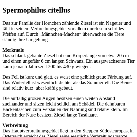
Spermophilus citellus
Das zur Familie der Hörnchen zählende Ziesel ist ein Nagetier und
fällt in seinem Verbreitungsgebiet vor allem durch sein schrilles
Pfeifen auf. Durch „Männchen-Machen“ überwachen die Tiere
ständig ihre Umgebung.
Merkmale
Das schlank gebaute Ziesel hat eine Körperlänge von etwa 20 cm
und einen ungefähr 6 cm langen Schwanz. Ein ausgewachsenes Tier
kann je nach Jahreszeit 200 bis 430 g wiegen.
Das Fell ist kurz und glatt, es weist eine gelblichgraue Färbung auf.
Das Winterfell ist wesentlich dichter als das Sommerfell. Die Beine
sind relativ kurz, aber kräftig gebaut.
Die auffällig großen Augen besitzen einen weiten Abstand
zueinander und sitzen leicht seitlich am Schädel. Die dehnbaren
Backentaschen zum Verstauen der Nahrung sind relativ klein. Im
Bereich der Nase besitzen Ziesel lange Tasthaare.
Verbreitung
Das Hauptverbreitungsgebiet liegt in den Steppen Südosteuropas, in
Österreich erreicht das Ziesel seine westliche Verbreitungsgrenze.