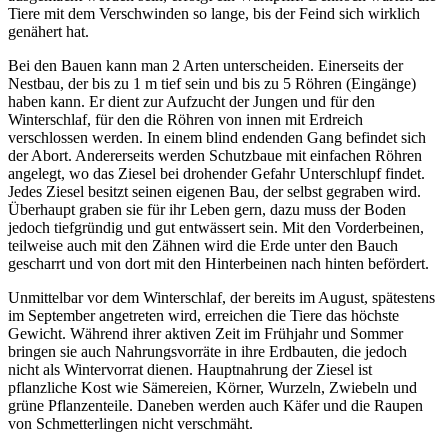
Tiere mit dem Verschwinden so lange, bis der Feind sich wirklich
genähert hat.
Bei den Bauen kann man 2 Arten unterscheiden. Einerseits der
Nestbau, der bis zu 1 m tief sein und bis zu 5 Röhren (Eingänge)
haben kann. Er dient zur Aufzucht der Jungen und für den
Winterschlaf, für den die Röhren von innen mit Erdreich
verschlossen werden. In einem blind endenden Gang befindet sich
der Abort. Andererseits werden Schutzbaue mit einfachen Röhren
angelegt, wo das Ziesel bei drohender Gefahr Unterschlupf findet.
Jedes Ziesel besitzt seinen eigenen Bau, der selbst gegraben wird.
Überhaupt graben sie für ihr Leben gern, dazu muss der Boden
jedoch tiefgründig und gut entwässert sein. Mit den Vorderbeinen,
teilweise auch mit den Zähnen wird die Erde unter den Bauch
gescharrt und von dort mit den Hinterbeinen nach hinten befördert.
Unmittelbar vor dem Winterschlaf, der bereits im August, spätestens
im September angetreten wird, erreichen die Tiere das höchste
Gewicht. Während ihrer aktiven Zeit im Frühjahr und Sommer
bringen sie auch Nahrungsvorräte in ihre Erdbauten, die jedoch
nicht als Wintervorrat dienen. Hauptnahrung der Ziesel ist
pflanzliche Kost wie Sämereien, Körner, Wurzeln, Zwiebeln und
grüne Pflanzenteile. Daneben werden auch Käfer und die Raupen
von Schmetterlingen nicht verschmäht.