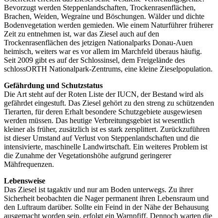
Bevorzugt werden Steppenlandschaften, Trockenrasenflächen,
Brachen, Weiden, Wegraine und Böschungen. Wälder und dichte
Bodenvegetation werden gemieden. Wie einem Naturführer früherer
Zeit zu entnehmen ist, war das Ziesel auch auf den
Trockenrasenflächen des jetzigen Nationalparks Donau-Auen
heimisch, weiters war es vor allem im Marchfeld überaus häufig.
Seit 2009 gibt es auf der Schlossinsel, dem Freigelände des
schlossORTH Nationalpark-Zentrums, eine kleine Zieselpopulation.
Gefährdung und Schutzstatus
Die Art steht auf der Roten Liste der IUCN, der Bestand wird als
gefährdet eingestuft. Das Ziesel gehört zu den streng zu schützenden
Tierarten, für deren Erhalt besondere Schutzgebiete ausgewiesen
werden müssen. Das heutige Verbreitungsgebiet ist wesentlich
kleiner als früher, zusätzlich ist es stark zersplittert. Zurückzuführen
ist dieser Umstand auf Verlust von Steppenlandschaften und die
intensivierte, maschinelle Landwirtschaft. Ein weiteres Problem ist
die Zunahme der Vegetationshöhe aufgrund geringerer
Mähfrequenzen.
Lebensweise
Das Ziesel ist tagaktiv und nur am Boden unterwegs. Zu ihrer
Sicherheit beobachten die Nager permanent ihren Lebensraum und
den Luftraum darüber. Sollte ein Feind in der Nähe der Behausung
ausgemacht worden sein, erfolgt ein Warnpfiff. Dennoch warten die