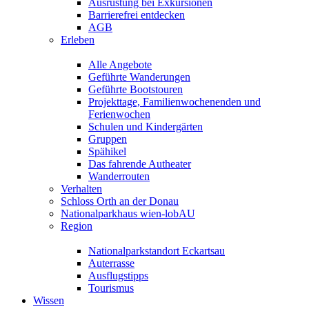
Ausrüstung bei Exkursionen
Barrierefrei entdecken
AGB
Erleben
Alle Angebote
Geführte Wanderungen
Geführte Bootstouren
Projekttage, Familienwochenenden und
Ferienwochen
Schulen und Kindergärten
Gruppen
Spähikel
Das fahrende Autheater
Wanderrouten
Verhalten
Schloss Orth an der Donau
Nationalparkhaus wien-lobAU
Region
Nationalparkstandort Eckartsau
Auterrasse
Ausflugstipps
Tourismus
Wissen