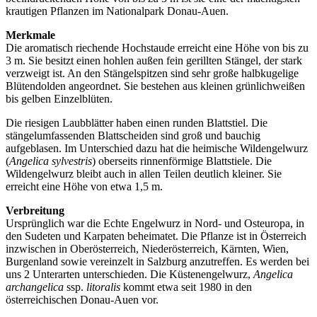
krautigen Pflanzen im Nationalpark Donau-Auen.
Merkmale
Die aromatisch riechende Hochstaude erreicht eine Höhe von bis zu
3 m. Sie besitzt einen hohlen außen fein gerillten Stängel, der stark
verzweigt ist. An den Stängelspitzen sind sehr große halbkugelige
Blütendolden angeordnet. Sie bestehen aus kleinen grünlichweißen
bis gelben Einzelblüten.
Die riesigen Laubblätter haben einen runden Blattstiel. Die
stängelumfassenden Blattscheiden sind groß und bauchig
aufgeblasen. Im Unterschied dazu hat die heimische Wildengelwurz
(
Angelica sylvestris
) oberseits rinnenförmige Blattstiele. Die
Wildengelwurz bleibt auch in allen Teilen deutlich kleiner. Sie
erreicht eine Höhe von etwa 1,5 m.
Verbreitung
Ursprünglich war die Echte Engelwurz in Nord- und Osteuropa, in
den Sudeten und Karpaten beheimatet. Die Pflanze ist in Österreich
inzwischen in Oberösterreich, Niederösterreich, Kärnten, Wien,
Burgenland sowie vereinzelt in Salzburg anzutreffen. Es werden bei
uns 2 Unterarten unterschieden. Die Küstenengelwurz,
Angelica
archangelica
ssp.
litoralis
kommt etwa seit 1980 in den
österreichischen Donau-Auen vor.