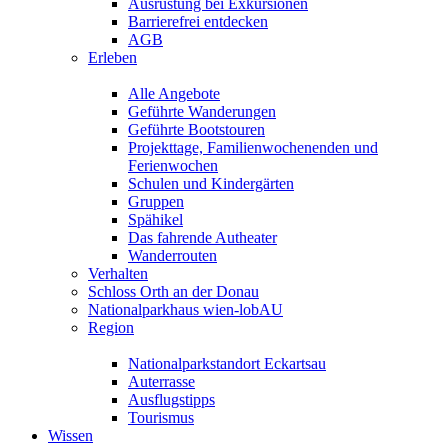
Ausrüstung bei Exkursionen
Barrierefrei entdecken
AGB
Erleben
Alle Angebote
Geführte Wanderungen
Geführte Bootstouren
Projekttage, Familienwochenenden und
Ferienwochen
Schulen und Kindergärten
Gruppen
Spähikel
Das fahrende Autheater
Wanderrouten
Verhalten
Schloss Orth an der Donau
Nationalparkhaus wien-lobAU
Region
Nationalparkstandort Eckartsau
Auterrasse
Ausflugstipps
Tourismus
Wissen