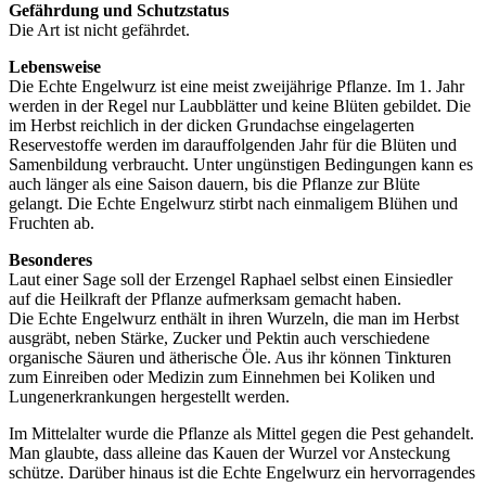
Gefährdung und Schutzstatus
Die Art ist nicht gefährdet.
Lebensweise
Die Echte Engelwurz ist eine meist zweijährige Pflanze. Im 1. Jahr
werden in der Regel nur Laubblätter und keine Blüten gebildet. Die
im Herbst reichlich in der dicken Grundachse eingelagerten
Reservestoffe werden im darauffolgenden Jahr für die Blüten und
Samenbildung verbraucht. Unter ungünstigen Bedingungen kann es
auch länger als eine Saison dauern, bis die Pflanze zur Blüte
gelangt. Die Echte Engelwurz stirbt nach einmaligem Blühen und
Fruchten ab.
Besonderes
Laut einer Sage soll der Erzengel Raphael selbst einen Einsiedler
auf die Heilkraft der Pflanze aufmerksam gemacht haben.
Die Echte Engelwurz enthält in ihren Wurzeln, die man im Herbst
ausgräbt, neben Stärke, Zucker und Pektin auch verschiedene
organische Säuren und ätherische Öle. Aus ihr können Tinkturen
zum Einreiben oder Medizin zum Einnehmen bei Koliken und
Lungenerkrankungen hergestellt werden.
Im Mittelalter wurde die Pflanze als Mittel gegen die Pest gehandelt.
Man glaubte, dass alleine das Kauen der Wurzel vor Ansteckung
schütze. Darüber hinaus ist die Echte Engelwurz ein hervorragendes