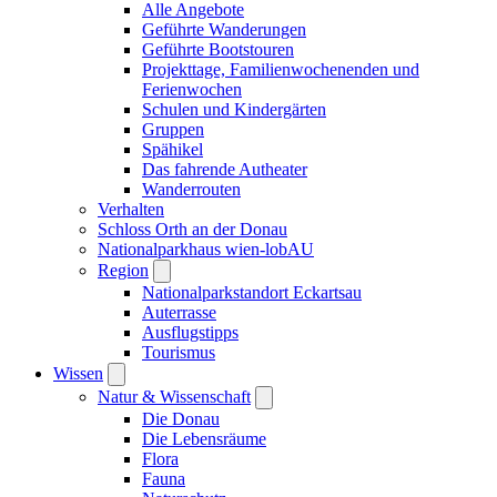
Alle Angebote
Geführte Wanderungen
Geführte Bootstouren
Projekttage, Familienwochenenden und
Ferienwochen
Schulen und Kindergärten
Gruppen
Spähikel
Das fahrende Autheater
Wanderrouten
Verhalten
Schloss Orth an der Donau
Nationalparkhaus wien-lobAU
Region
Nationalparkstandort Eckartsau
Auterrasse
Ausflugstipps
Tourismus
Wissen
Natur & Wissenschaft
Die Donau
Die Lebensräume
Flora
Fauna