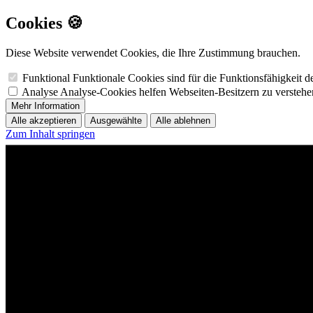
Cookies 🍪
Diese Website verwendet Cookies, die Ihre Zustimmung brauchen.
Funktional
Funktionale Cookies sind für die Funktionsfähigkeit 
Analyse
Analyse-Cookies helfen Webseiten-Besitzern zu versteh
Mehr Information
Alle akzeptieren
Ausgewählte
Alle ablehnen
Zum Inhalt springen