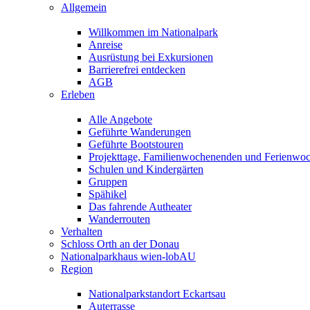
Allgemein
Willkommen im Nationalpark
Anreise
Ausrüstung bei Exkursionen
Barrierefrei entdecken
AGB
Erleben
Alle Angebote
Geführte Wanderungen
Geführte Bootstouren
Projekttage, Familienwochenenden und Ferienwo
Schulen und Kindergärten
Gruppen
Spähikel
Das fahrende Autheater
Wanderrouten
Verhalten
Schloss Orth an der Donau
Nationalparkhaus wien-lobAU
Region
Nationalparkstandort Eckartsau
Auterrasse