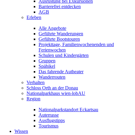
Ausrüstung bei Exkursionen
Barrierefrei entdecken
AGB
Erleben
Alle Angebote
Geführte Wanderungen
Geführte Bootstouren
Projekttage, Familienwochenenden und
Ferienwochen
Schulen und Kindergärten
Gruppen
Spähikel
Das fahrende Autheater
Wanderrouten
Verhalten
Schloss Orth an der Donau
Nationalparkhaus wien-lobAU
Region
Nationalparkstandort Eckartsau
Auterrasse
Ausflugstipps
Tourismus
Wissen