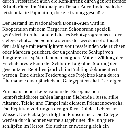
durch Fressfeinde auch die Konkurrenz durch gebietsfremde
Schildkröten. Im Nationalpark Donau-Auen findet sich die
letzte intakte Population, diese ist streng geschützt.
Der Bestand im Nationalpark Donau-Auen wird in
Kooperation mit dem Tiergarten Schönbrunn speziell
gefördert. Kernbestandteil dieses Schutzprogramms ist der
Gelegeschutz. Die Schildkrötennester werden sofort nach
der Eiablage mit Metallgittern vor Fressfeinden wie Füchsen
oder Mardern gesichert, der ungehinderte Schlupf von
Jungtieren ist später dennoch möglich. Mittels Zählung der
Eischalenreste kann der Schlupferfolg ohne Störung der
geschützten Reptilien jährlich im Frühling dokumentiert
werden. Eine direkte Förderung des Projektes kann durch
Übernahme einer jährlichen „Gelegepatenschaft“ erfolgen.
Zum natürlichen Lebensraum der Europäischen
Sumpfschildkröte zählen langsam fließende Flüsse, stille
Altarme, Teiche und Tümpel mit dichtem Pflanzenbewuchs.
Die Reptilien verbringen den größten Teil des Lebens im
Wasser. Die Eiablage erfolgt im Frühsommer. Die Gelege
werden durch Sonnenwärme ausgebrütet, die Jungtiere
schlüpfen im Herbst. Sie suchen entweder gleich ein