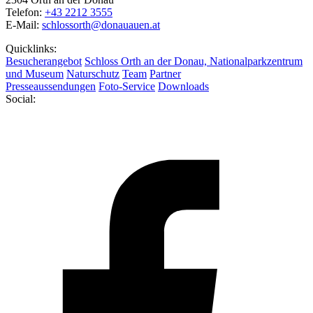
Telefon:
+43 2212 3555
E-Mail:
schlossorth@donauauen.at
Quicklinks:
Besucherangebot
Schloss Orth an der Donau, Nationalparkzentrum
und Museum
Naturschutz
Team
Partner
Presseaussendungen
Foto-Service
Downloads
Social: