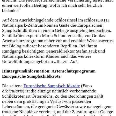
erreicht. Die Niederösterreichische Versicherung leistet dazu
einen wertvollen Beitrag, wofür ich mich sehr herzlich
bedanke.“
Auf dem Auerlebnisgelände Schlossinsel im schlossORTH
Nationalpark-Zentrum können Gäste die Europäischen
Sumpfschildkröten in einem Gehege ausgiebig beobachten.
Schildkrötenexpertin Maria Schindler stellte vor Ort das
Artenschutzprogramm näher vor und erzählte Wissenswertes
zur Biologie dieser besonderen Reptilien. Bei ihrem
Rundgang besichtigten Generaldirektor Stefan Jauk und
Nationalparkdirektorin Klauser auch das weitere
Umweltbildungsangebot im „Tor zur Au“.
Hintergrundinformation: Artenschutzprogramm
Europäische Sumpfschildkröte
Die seltene
Europäische Sumpfschildkröte
(
Emys
orbicularis
) ist die einzige natürlich vorkommende
Schildkrötenart Österreichs. Zu den Bedrohungen zählt
neben dem großflächigen Verlust von passenden
Lebensräumen, die geeignete Gewässer sowie nahegelegene
trockene Nistplätze vereinen, und der Zerstörung der Gelege