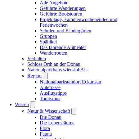
Alle Angebote
Geführte Wanderungen
Geführte Bootstouren
Projekttage, Familienwochenenden und
Ferienwochen
Schulen und Kindergärten
Gruppen
Spähikel
Das fahrende Autheater
Wanderrouten
Verhalten
Schloss Orth an der Donau
Nationalparkhaus wien-lobAU
Region
Nationalparkstandort Eckartsau
Auterrasse
Ausflugstipps
Tourismus
Wissen
Natur & Wissenschaft
Die Donau
Die Lebensräume
Flora
Fauna