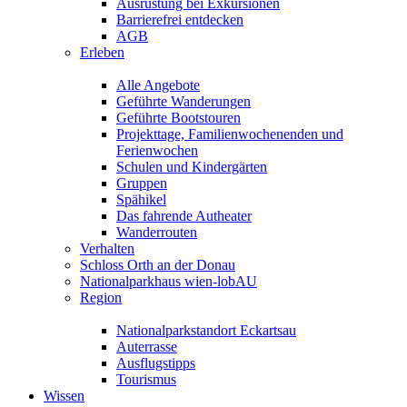
Ausrüstung bei Exkursionen
Barrierefrei entdecken
AGB
Erleben
Alle Angebote
Geführte Wanderungen
Geführte Bootstouren
Projekttage, Familienwochenenden und
Ferienwochen
Schulen und Kindergärten
Gruppen
Spähikel
Das fahrende Autheater
Wanderrouten
Verhalten
Schloss Orth an der Donau
Nationalparkhaus wien-lobAU
Region
Nationalparkstandort Eckartsau
Auterrasse
Ausflugstipps
Tourismus
Wissen