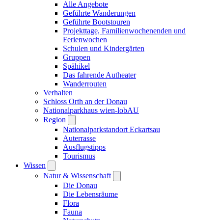
Alle Angebote
Geführte Wanderungen
Geführte Bootstouren
Projekttage, Familienwochenenden und
Ferienwochen
Schulen und Kindergärten
Gruppen
Spähikel
Das fahrende Autheater
Wanderrouten
Verhalten
Schloss Orth an der Donau
Nationalparkhaus wien-lobAU
Region
Nationalparkstandort Eckartsau
Auterrasse
Ausflugstipps
Tourismus
Wissen
Natur & Wissenschaft
Die Donau
Die Lebensräume
Flora
Fauna