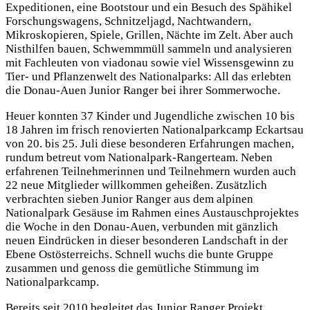
Expeditionen, eine Bootstour und ein Besuch des Spähikel
Forschungswagens, Schnitzeljagd, Nachtwandern,
Mikroskopieren, Spiele, Grillen, Nächte im Zelt. Aber auch
Nisthilfen bauen, Schwemmmüll sammeln und analysieren
mit Fachleuten von viadonau sowie viel Wissensgewinn zu
Tier- und Pflanzenwelt des Nationalparks: All das erlebten
die Donau-Auen Junior Ranger bei ihrer Sommerwoche.
Heuer konnten 37 Kinder und Jugendliche zwischen 10 bis
18 Jahren im frisch renovierten Nationalparkcamp Eckartsau
von 20. bis 25. Juli diese besonderen Erfahrungen machen,
rundum betreut vom Nationalpark-Rangerteam. Neben
erfahrenen Teilnehmerinnen und Teilnehmern wurden auch
22 neue Mitglieder willkommen geheißen. Zusätzlich
verbrachten sieben Junior Ranger aus dem alpinen
Nationalpark Gesäuse im Rahmen eines Austauschprojektes
die Woche in den Donau-Auen, verbunden mit gänzlich
neuen Eindrücken in dieser besonderen Landschaft in der
Ebene Ostösterreichs. Schnell wuchs die bunte Gruppe
zusammen und genoss die gemütliche Stimmung im
Nationalparkcamp.
Bereits seit 2010 begleitet das Junior Ranger Projekt