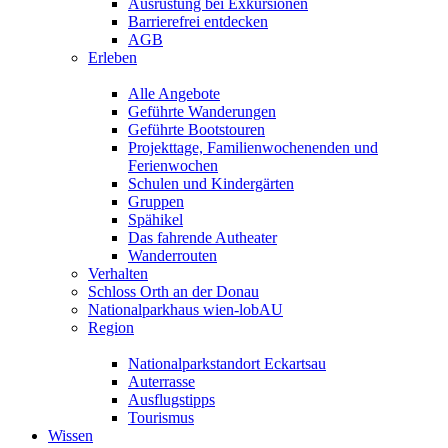
Ausrüstung bei Exkursionen
Barrierefrei entdecken
AGB
Erleben
Alle Angebote
Geführte Wanderungen
Geführte Bootstouren
Projekttage, Familienwochenenden und
Ferienwochen
Schulen und Kindergärten
Gruppen
Spähikel
Das fahrende Autheater
Wanderrouten
Verhalten
Schloss Orth an der Donau
Nationalparkhaus wien-lobAU
Region
Nationalparkstandort Eckartsau
Auterrasse
Ausflugstipps
Tourismus
Wissen