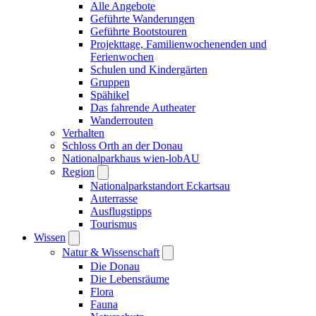
Alle Angebote
Geführte Wanderungen
Geführte Bootstouren
Projekttage, Familienwochenenden und
Ferienwochen
Schulen und Kindergärten
Gruppen
Spähikel
Das fahrende Autheater
Wanderrouten
Verhalten
Schloss Orth an der Donau
Nationalparkhaus wien-lobAU
Region
Nationalparkstandort Eckartsau
Auterrasse
Ausflugstipps
Tourismus
Wissen
Natur & Wissenschaft
Die Donau
Die Lebensräume
Flora
Fauna