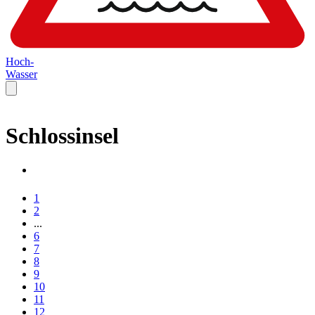
Hoch-
Wasser
Schlossinsel
1
2
...
6
7
8
9
10
11
12