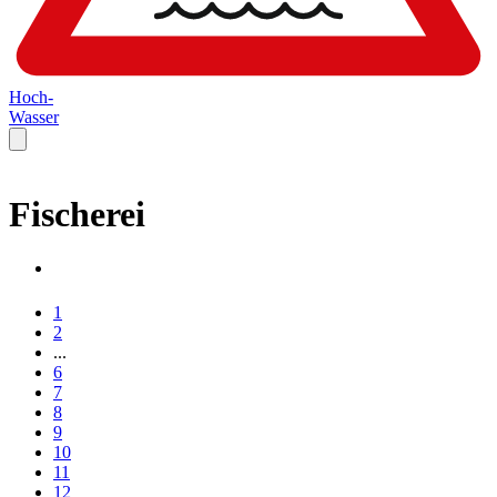
Hoch-
Wasser
Fischerei
1
2
...
6
7
8
9
10
11
12