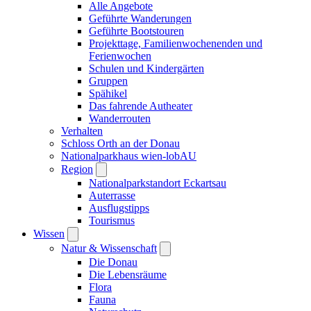
Alle Angebote
Geführte Wanderungen
Geführte Bootstouren
Projekttage, Familienwochenenden und
Ferienwochen
Schulen und Kindergärten
Gruppen
Spähikel
Das fahrende Autheater
Wanderrouten
Verhalten
Schloss Orth an der Donau
Nationalparkhaus wien-lobAU
Region
Nationalparkstandort Eckartsau
Auterrasse
Ausflugstipps
Tourismus
Wissen
Natur & Wissenschaft
Die Donau
Die Lebensräume
Flora
Fauna