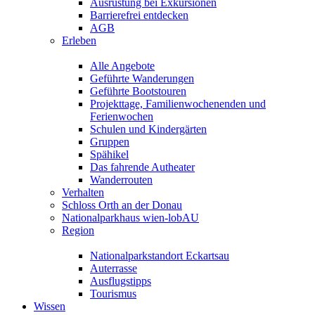
Ausrüstung bei Exkursionen
Barrierefrei entdecken
AGB
Erleben
Alle Angebote
Geführte Wanderungen
Geführte Bootstouren
Projekttage, Familienwochenenden und
Ferienwochen
Schulen und Kindergärten
Gruppen
Spähikel
Das fahrende Autheater
Wanderrouten
Verhalten
Schloss Orth an der Donau
Nationalparkhaus wien-lobAU
Region
Nationalparkstandort Eckartsau
Auterrasse
Ausflugstipps
Tourismus
Wissen