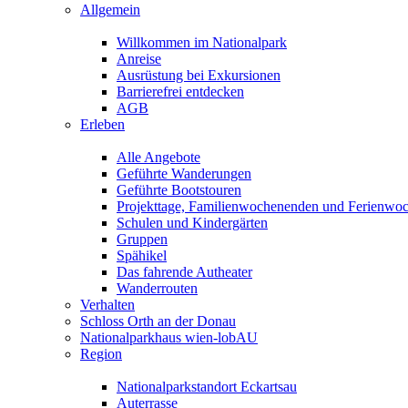
Allgemein
Willkommen im Nationalpark
Anreise
Ausrüstung bei Exkursionen
Barrierefrei entdecken
AGB
Erleben
Alle Angebote
Geführte Wanderungen
Geführte Bootstouren
Projekttage, Familienwochenenden und Ferienwo
Schulen und Kindergärten
Gruppen
Spähikel
Das fahrende Autheater
Wanderrouten
Verhalten
Schloss Orth an der Donau
Nationalparkhaus wien-lobAU
Region
Nationalparkstandort Eckartsau
Auterrasse