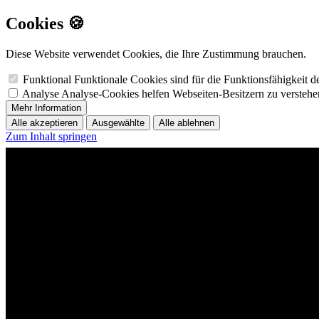
Cookies 🍪
Diese Website verwendet Cookies, die Ihre Zustimmung brauchen.
Funktional
Funktionale Cookies sind für die Funktionsfähigkeit 
Analyse
Analyse-Cookies helfen Webseiten-Besitzern zu versteh
Mehr Information
Alle akzeptieren
Ausgewählte
Alle ablehnen
Zum Inhalt springen