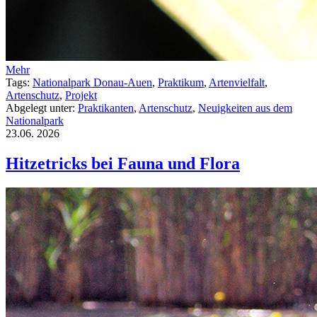
Mehr
Tags:
Nationalpark Donau-Auen
,
Praktikum
,
Artenvielfalt
,
Artenschutz
,
Projekt
Abgelegt unter:
Praktikanten
,
Artenschutz
,
Neuigkeiten aus dem
Nationalpark
23.06.
2026
Hitzetricks bei Fauna und Flora