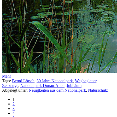
Mehr
Tags:
Bernd Lötsch
,
30 Jahre Nationalpark
,
Wegbegleiter
,
Zeitzeuge
,
Nationalpark Donau-Auen
,
Jubiläum
Abgelegt unter:
Neuigkeiten aus dem Nationalpark
,
Naturschutz
1
2
3
4