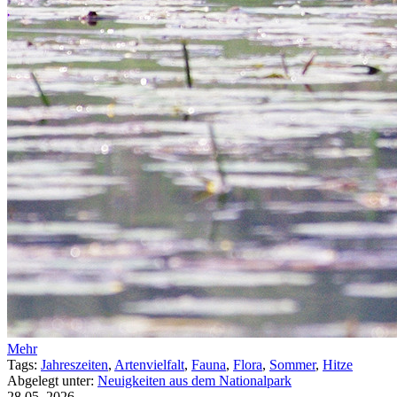
Mehr
Tags:
Jahreszeiten
,
Artenvielfalt
,
Fauna
,
Flora
,
Sommer
,
Hitze
Abgelegt unter:
Neuigkeiten aus dem Nationalpark
28.05.
2026