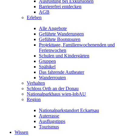
Ausrüstung bei Exkursionen
Barrierefrei entdecken
AGB
Erleben
Alle Angebote
Geführte Wanderungen
Geführte Bootstouren
Projekttage, Familienwochenenden und
Ferienwochen
Schulen und Kindergärten
Gruppen
Spähikel
Das fahrende Autheater
Wanderrouten
Verhalten
Schloss Orth an der Donau
Nationalparkhaus wien-lobAU
Region
Nationalparkstandort Eckartsau
Auterrasse
Ausflugstipps
Tourismus
Wissen