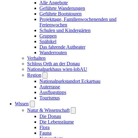
Alle Angebote
Geführte Wanderungen
Geführte Bootstouren
Projekttage, Familienwochenenden und
Ferienwochen
Schulen und Kindergärten
Gruppen
Spähikel
Das fahrende Autheater
Wanderrouten
Verhalten
Schloss Orth an der Donau
Nationalparkhaus wien-lobAU
Region
Nationalparkstandort Eckartsau
Auterrasse
Ausflugstipps
Tourismus
Wissen
Natur & Wissenschaft
Die Donau
Die Lebensräume
Flora
Fauna