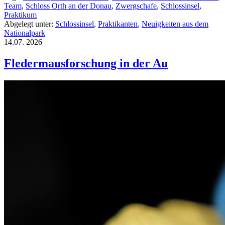
Team
,
Schloss Orth an der Donau
,
Zwergschafe
,
Schlossinsel
,
Praktikum
Abgelegt unter:
Schlossinsel
,
Praktikanten
,
Neuigkeiten aus dem
Nationalpark
14.07.
2026
Fledermausforschung in der Au