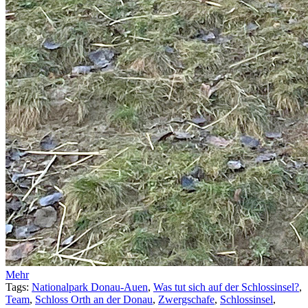
Mehr
Tags:
Nationalpark Donau-Auen
,
Was tut sich auf der Schlossinsel?
,
Team
,
Schloss Orth an der Donau
,
Zwergschafe
,
Schlossinsel
,