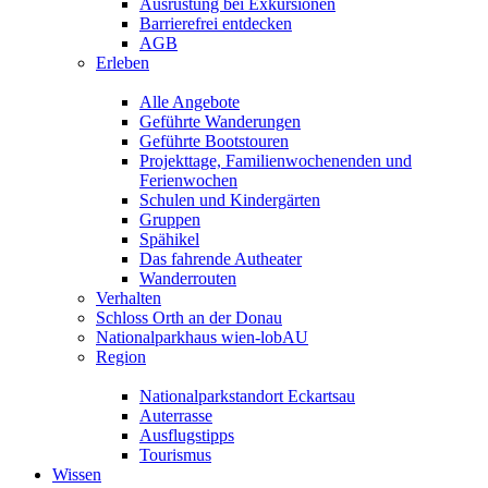
Ausrüstung bei Exkursionen
Barrierefrei entdecken
AGB
Erleben
Alle Angebote
Geführte Wanderungen
Geführte Bootstouren
Projekttage, Familienwochenenden und
Ferienwochen
Schulen und Kindergärten
Gruppen
Spähikel
Das fahrende Autheater
Wanderrouten
Verhalten
Schloss Orth an der Donau
Nationalparkhaus wien-lobAU
Region
Nationalparkstandort Eckartsau
Auterrasse
Ausflugstipps
Tourismus
Wissen