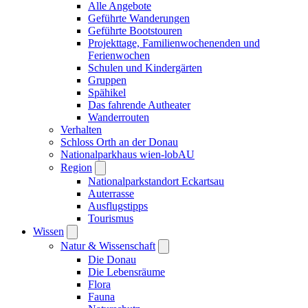
Alle Angebote
Geführte Wanderungen
Geführte Bootstouren
Projekttage, Familienwochenenden und
Ferienwochen
Schulen und Kindergärten
Gruppen
Spähikel
Das fahrende Autheater
Wanderrouten
Verhalten
Schloss Orth an der Donau
Nationalparkhaus wien-lobAU
Region
Nationalparkstandort Eckartsau
Auterrasse
Ausflugstipps
Tourismus
Wissen
Natur & Wissenschaft
Die Donau
Die Lebensräume
Flora
Fauna