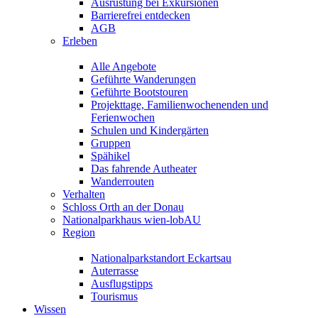
Ausrüstung bei Exkursionen
Barrierefrei entdecken
AGB
Erleben
Alle Angebote
Geführte Wanderungen
Geführte Bootstouren
Projekttage, Familienwochenenden und
Ferienwochen
Schulen und Kindergärten
Gruppen
Spähikel
Das fahrende Autheater
Wanderrouten
Verhalten
Schloss Orth an der Donau
Nationalparkhaus wien-lobAU
Region
Nationalparkstandort Eckartsau
Auterrasse
Ausflugstipps
Tourismus
Wissen