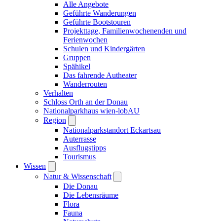
Alle Angebote
Geführte Wanderungen
Geführte Bootstouren
Projekttage, Familienwochenenden und
Ferienwochen
Schulen und Kindergärten
Gruppen
Spähikel
Das fahrende Autheater
Wanderrouten
Verhalten
Schloss Orth an der Donau
Nationalparkhaus wien-lobAU
Region
Nationalparkstandort Eckartsau
Auterrasse
Ausflugstipps
Tourismus
Wissen
Natur & Wissenschaft
Die Donau
Die Lebensräume
Flora
Fauna