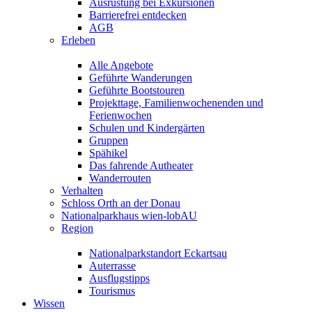
Ausrüstung bei Exkursionen
Barrierefrei entdecken
AGB
Erleben
Alle Angebote
Geführte Wanderungen
Geführte Bootstouren
Projekttage, Familienwochenenden und
Ferienwochen
Schulen und Kindergärten
Gruppen
Spähikel
Das fahrende Autheater
Wanderrouten
Verhalten
Schloss Orth an der Donau
Nationalparkhaus wien-lobAU
Region
Nationalparkstandort Eckartsau
Auterrasse
Ausflugstipps
Tourismus
Wissen