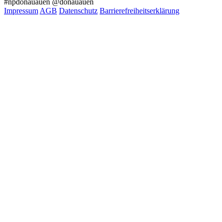
#npdonauauen
@donauauen
Impressum
AGB
Datenschutz
Barrierefreiheitserklärung