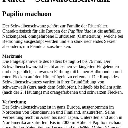
Papilio machaon
Der Schwalbenschwanz gehört zur Familie der Ritterfalter.
Charakteristisch für alle Raupen der
Papilionidae
ist die auffällige
Nackengabel, orangefarbene Duftdrüsen (Osmeterium), welche bei
Bedrohung ausgestülpt werden und ein stark riechendes Sekret
absondern, um Feinde abzuschrecken.
Merkmale
Die Flügelspannweite des Falters beträgt 64 bis 76 mm. Der
Schwalbenschwanz ist leicht an seinen verlängerten Flügelenden
und der gelblich, schwarzen Färbung mit blauen Halbmonden und
roten Flecken auf den Hinterflügeln zu erkennen. Die Raupe des
Schwalbenschwanzes variiert in ihrer Grundfärbung von
schwarzweiß (kurz nach dem Schlüpfen), hellgelb bis hellem grün
(nach der 2. Häutung) mit orangefarbenen und schwarzen Flecken.
Verbreitung
Der Schwalbenschwanz ist in ganz Europa, ausgenommen im
Nordosten von Skandinavien und Finnland, anzutreffen. Seine
Verbreitung reicht in Asien bis nach Japan. Unterarten sind auch in
Nordamerika anzutreffen. Bis in 2000 m Höhe ist Papilio machaon
vorzufinden. Seine Futterpflanzen sind die Wilde Möhre (
Daucus