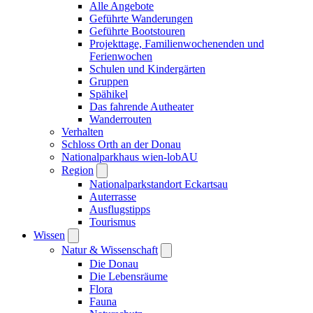
Alle Angebote
Geführte Wanderungen
Geführte Bootstouren
Projekttage, Familienwochenenden und
Ferienwochen
Schulen und Kindergärten
Gruppen
Spähikel
Das fahrende Autheater
Wanderrouten
Verhalten
Schloss Orth an der Donau
Nationalparkhaus wien-lobAU
Region
Nationalparkstandort Eckartsau
Auterrasse
Ausflugstipps
Tourismus
Wissen
Natur & Wissenschaft
Die Donau
Die Lebensräume
Flora
Fauna