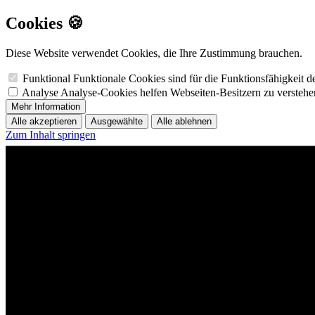
Cookies 🍪
Diese Website verwendet Cookies, die Ihre Zustimmung brauchen.
Funktional
Funktionale Cookies sind für die Funktionsfähigkeit 
Analyse
Analyse-Cookies helfen Webseiten-Besitzern zu versteh
Mehr Information
Alle akzeptieren
Ausgewählte
Alle ablehnen
Zum Inhalt springen