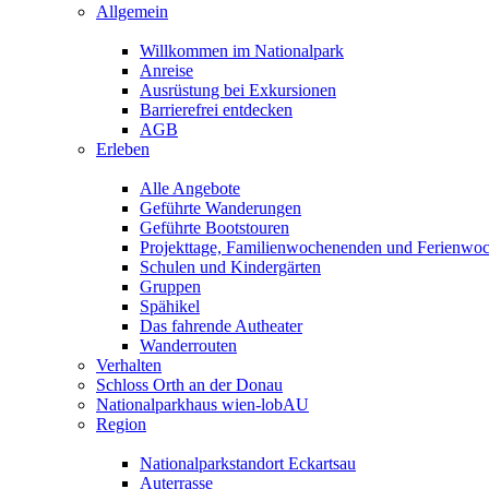
Allgemein
Willkommen im Nationalpark
Anreise
Ausrüstung bei Exkursionen
Barrierefrei entdecken
AGB
Erleben
Alle Angebote
Geführte Wanderungen
Geführte Bootstouren
Projekttage, Familienwochenenden und Ferienwo
Schulen und Kindergärten
Gruppen
Spähikel
Das fahrende Autheater
Wanderrouten
Verhalten
Schloss Orth an der Donau
Nationalparkhaus wien-lobAU
Region
Nationalparkstandort Eckartsau
Auterrasse