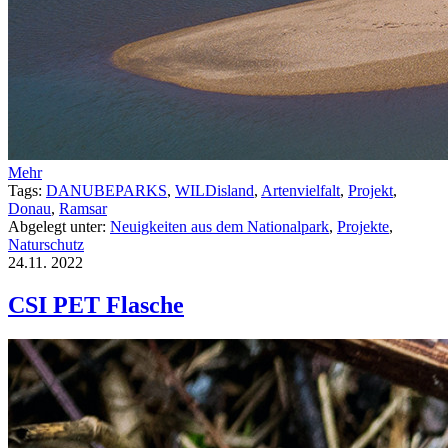
Mehr
Tags:
DANUBEPARKS
,
WILDisland
,
Artenvielfalt
,
Projekt
,
Donau
,
Ramsar
Abgelegt unter:
Neuigkeiten aus dem Nationalpark
,
Projekte
,
Naturschutz
24.11.
2022
CSI PET Flasche