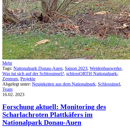
Mehr
Tags:
Nationalpark Donau-Auen
,
Saison 2023
,
Weidenbauwerke
,
Was tut sich auf der Schlossinsel?
,
schlossORTH Nationalpark-
Zentrum
,
Projekte
Abgelegt unter:
Neuigkeiten aus dem Nationalpark
,
Schlossinsel
,
Team
16.02.
2023
Forschung aktuell: Monitoring des
Scharlachroten Plattkäfers im
Nationalpark Donau-Auen