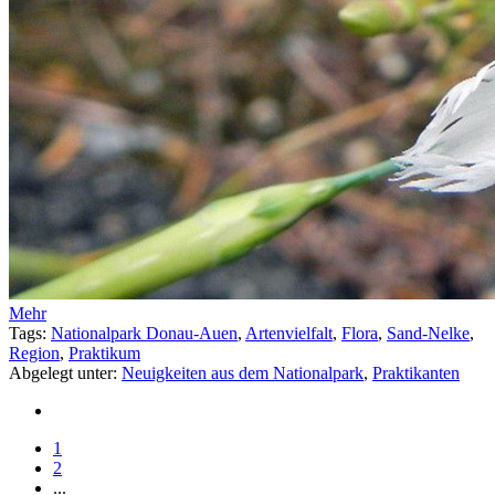
Mehr
Tags:
Nationalpark Donau-Auen
,
Artenvielfalt
,
Flora
,
Sand-Nelke
,
Region
,
Praktikum
Abgelegt unter:
Neuigkeiten aus dem Nationalpark
,
Praktikanten
1
2
...