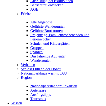
Ausrüstung bei Exkursionen
Barrierefrei entdecken
AGB
Erleben
Alle Angebote
Geführte Wanderungen
Geführte Bootstouren
Projekttage, Familienwochenenden und
Ferienwochen
Schulen und Kindergärten
Gruppen
Spähikel
Das fahrende Autheater
Wanderrouten
Verhalten
Schloss Orth an der Donau
Nationalparkhaus wien-lobAU
Region
Nationalparkstandort Eckartsau
Auterrasse
Ausflugstipps
Tourismus
Wissen