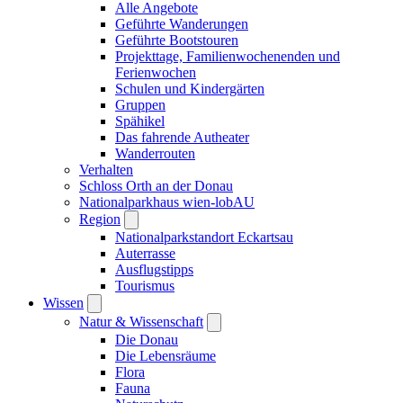
Alle Angebote
Geführte Wanderungen
Geführte Bootstouren
Projekttage, Familienwochenenden und
Ferienwochen
Schulen und Kindergärten
Gruppen
Spähikel
Das fahrende Autheater
Wanderrouten
Verhalten
Schloss Orth an der Donau
Nationalparkhaus wien-lobAU
Region
Nationalparkstandort Eckartsau
Auterrasse
Ausflugstipps
Tourismus
Wissen
Natur & Wissenschaft
Die Donau
Die Lebensräume
Flora
Fauna