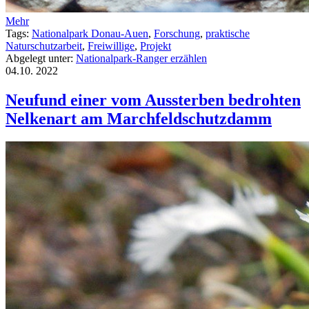
Mehr
Tags:
Nationalpark Donau-Auen
,
Forschung
,
praktische
Naturschutzarbeit
,
Freiwillige
,
Projekt
Abgelegt unter:
Nationalpark-Ranger erzählen
04.10.
2022
Neufund einer vom Aussterben bedrohten
Nelkenart am Marchfeldschutzdamm