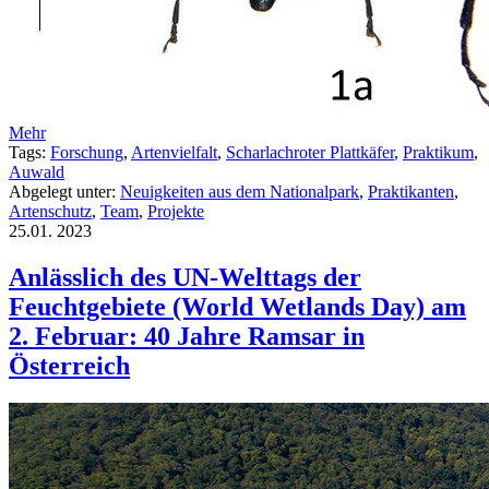
Mehr
Tags:
Forschung
,
Artenvielfalt
,
Scharlachroter Plattkäfer
,
Praktikum
,
Auwald
Abgelegt unter:
Neuigkeiten aus dem Nationalpark
,
Praktikanten
,
Artenschutz
,
Team
,
Projekte
25.01.
2023
Anlässlich des UN-Welttags der
Feuchtgebiete (World Wetlands Day) am
2. Februar: 40 Jahre Ramsar in
Österreich