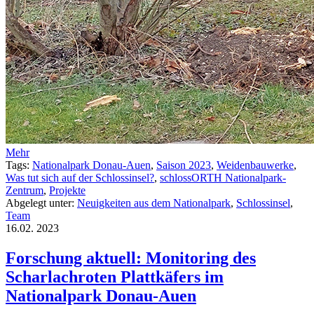
Mehr
Tags:
Nationalpark Donau-Auen
,
Saison 2023
,
Weidenbauwerke
,
Was tut sich auf der Schlossinsel?
,
schlossORTH Nationalpark-
Zentrum
,
Projekte
Abgelegt unter:
Neuigkeiten aus dem Nationalpark
,
Schlossinsel
,
Team
16.02.
2023
Forschung aktuell: Monitoring des
Scharlachroten Plattkäfers im
Nationalpark Donau-Auen