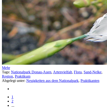
Mehr
Tags:
Nationalpark Donau-Auen
,
Artenvielfalt
,
Flora
,
Sand-Nelke
,
Region
,
Praktikum
Abgelegt unter:
Neuigkeiten aus dem Nationalpark
,
Praktikanten
1
2
...