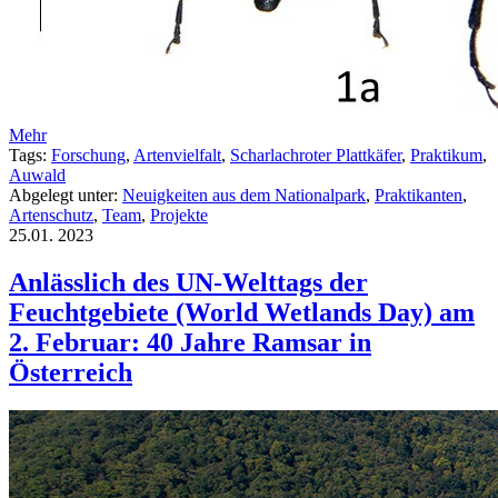
Mehr
Tags:
Forschung
,
Artenvielfalt
,
Scharlachroter Plattkäfer
,
Praktikum
,
Auwald
Abgelegt unter:
Neuigkeiten aus dem Nationalpark
,
Praktikanten
,
Artenschutz
,
Team
,
Projekte
25.01.
2023
Anlässlich des UN-Welttags der
Feuchtgebiete (World Wetlands Day) am
2. Februar: 40 Jahre Ramsar in
Österreich