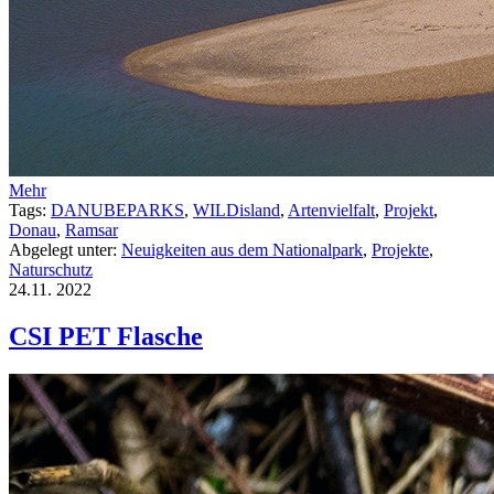
Mehr
Tags:
DANUBEPARKS
,
WILDisland
,
Artenvielfalt
,
Projekt
,
Donau
,
Ramsar
Abgelegt unter:
Neuigkeiten aus dem Nationalpark
,
Projekte
,
Naturschutz
24.11.
2022
CSI PET Flasche