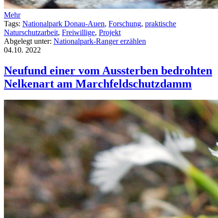
Mehr
Tags:
Nationalpark Donau-Auen
,
Forschung
,
praktische
Naturschutzarbeit
,
Freiwillige
,
Projekt
Abgelegt unter:
Nationalpark-Ranger erzählen
04.10.
2022
Neufund einer vom Aussterben bedrohten
Nelkenart am Marchfeldschutzdamm