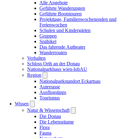
Alle Angebote
Geführte Wanderungen
Geführte Bootstouren
Projekttage, Familienwochenenden und
Ferienwochen
Schulen und Kindergärten
Gruppen
Spähikel
Das fahrende Autheater
Wanderrouten
Verhalten
Schloss Orth an der Donau
Nationalparkhaus wien-lobAU
Region
Nationalparkstandort Eckartsau
Auterrasse
Ausflugstipps
Tourismus
Wissen
Natur & Wissenschaft
Die Donau
Die Lebensräume
Flora
Fauna