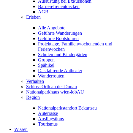
Ausrüstung bei Exkursionen
Barrierefrei entdecken
AGB
Erleben
Alle Angebote
Geführte Wanderungen
Geführte Bootstouren
Projekttage, Familienwochenenden und
Ferienwochen
Schulen und Kindergärten
Gruppen
Spähikel
Das fahrende Autheater
Wanderrouten
Verhalten
Schloss Orth an der Donau
Nationalparkhaus wien-lobAU
Region
Nationalparkstandort Eckartsau
Auterrasse
Ausflugstipps
Tourismus
Wissen