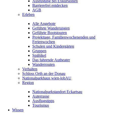
Ausrüstung bei Exkursionen
Barrierefrei entdecken
AGB
Erleben
Alle Angebote
Geführte Wanderungen
Geführte Bootstouren
Projekttage, Familienwochenenden und
Ferienwochen
Schulen und Kindergärten
Gruppen
Spähikel
Das fahrende Autheater
Wanderrouten
Verhalten
Schloss Orth an der Donau
Nationalparkhaus wien-lobAU
Region
Nationalparkstandort Eckartsau
Auterrasse
Ausflugstipps
Tourismus
Wissen