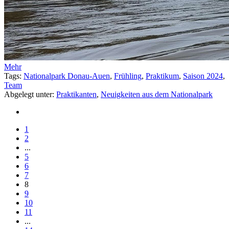
Mehr
Tags:
Nationalpark Donau-Auen
,
Frühling
,
Praktikum
,
Saison 2024
,
Team
Abgelegt unter:
Praktikanten
,
Neuigkeiten aus dem Nationalpark
1
2
...
5
6
7
8
9
10
11
...