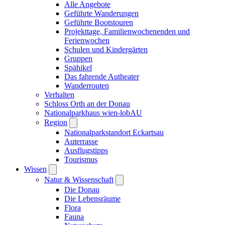
Alle Angebote
Geführte Wanderungen
Geführte Bootstouren
Projekttage, Familienwochenenden und
Ferienwochen
Schulen und Kindergärten
Gruppen
Spähikel
Das fahrende Autheater
Wanderrouten
Verhalten
Schloss Orth an der Donau
Nationalparkhaus wien-lobAU
Region
Nationalparkstandort Eckartsau
Auterrasse
Ausflugstipps
Tourismus
Wissen
Natur & Wissenschaft
Die Donau
Die Lebensräume
Flora
Fauna