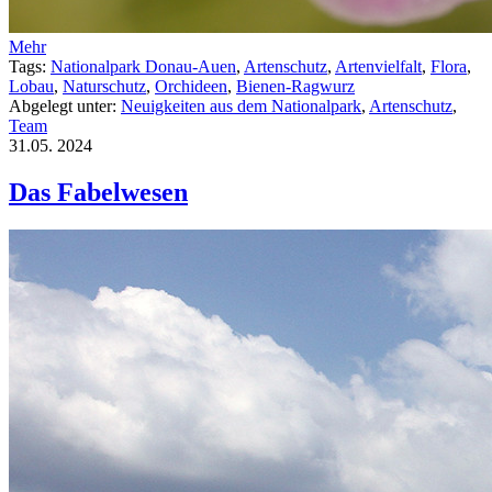
Mehr
Tags:
Nationalpark Donau-Auen
,
Artenschutz
,
Artenvielfalt
,
Flora
,
Lobau
,
Naturschutz
,
Orchideen
,
Bienen-Ragwurz
Abgelegt unter:
Neuigkeiten aus dem Nationalpark
,
Artenschutz
,
Team
31.05.
2024
Das Fabelwesen