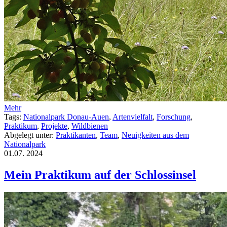
Mehr
Tags:
Nationalpark Donau-Auen
,
Artenvielfalt
,
Forschung
,
Praktikum
,
Projekte
,
Wildbienen
Abgelegt unter:
Praktikanten
,
Team
,
Neuigkeiten aus dem
Nationalpark
01.07.
2024
Mein Praktikum auf der Schlossinsel