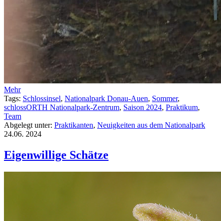
Mehr
Tags:
Schlossinsel
,
Nationalpark Donau-Auen
,
Sommer
,
schlossORTH Nationalpark-Zentrum
,
Saison 2024
,
Praktikum
,
Team
Abgelegt unter:
Praktikanten
,
Neuigkeiten aus dem Nationalpark
24.06.
2024
Eigenwillige Schätze