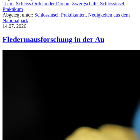
Team
,
Schloss Orth an der Donau
,
Zwergschafe
,
Schlossinsel
,
Praktikum
Abgelegt unter:
Schlossinsel
,
Praktikanten
,
Neuigkeiten aus dem
Nationalpark
14.07.
2026
Fledermausforschung in der Au