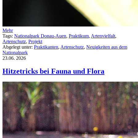
Mehr
Tags:
Nationalpark Donau-Auen
,
Praktikum
,
Artenvielfalt
,
Artenschutz
,
Projekt
Abgelegt unter:
Praktikanten
,
Artenschutz
,
Neuigkeiten aus dem
Nationalpark
23.06.
2026
Hitzetricks bei Fauna und Flora