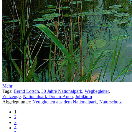
Mehr
Tags:
Bernd Lötsch
,
30 Jahre Nationalpark
,
Wegbegleiter
,
Zeitzeuge
,
Nationalpark Donau-Auen
,
Jubiläum
Abgelegt unter:
Neuigkeiten aus dem Nationalpark
,
Naturschutz
1
2
3
4