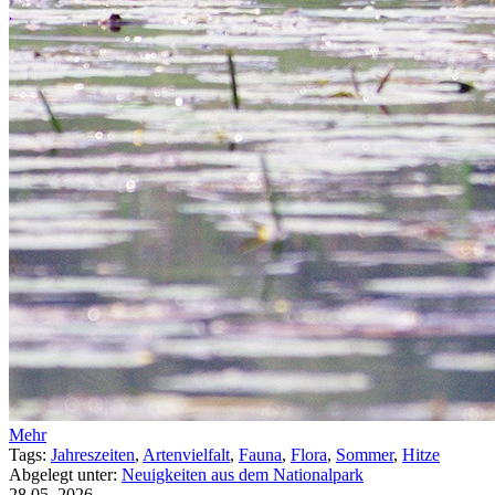
Mehr
Tags:
Jahreszeiten
,
Artenvielfalt
,
Fauna
,
Flora
,
Sommer
,
Hitze
Abgelegt unter:
Neuigkeiten aus dem Nationalpark
28.05.
2026