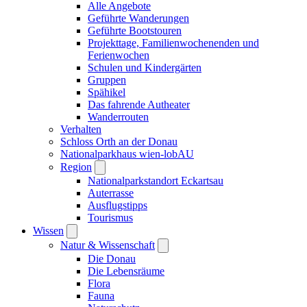
Alle Angebote
Geführte Wanderungen
Geführte Bootstouren
Projekttage, Familienwochenenden und
Ferienwochen
Schulen und Kindergärten
Gruppen
Spähikel
Das fahrende Autheater
Wanderrouten
Verhalten
Schloss Orth an der Donau
Nationalparkhaus wien-lobAU
Region
Nationalparkstandort Eckartsau
Auterrasse
Ausflugstipps
Tourismus
Wissen
Natur & Wissenschaft
Die Donau
Die Lebensräume
Flora
Fauna