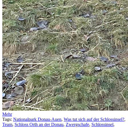
Mehr
Tags:
Nationalpark Donau-Auen
,
Was tut sich auf der Schlossinsel?
,
Team
,
Schloss Orth an der Donau
,
Zwergschafe
,
Schlossinsel
,