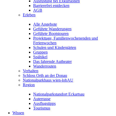
Ausrüstung bei Exkursionen
Barrierefrei entdecken
AGB
Erleben
Alle Angebote
Geführte Wanderungen
Geführte Bootstouren
Projekttage, Familienwochenenden und
Ferienwochen
Schulen und Kindergärten
Gruppen
Spähikel
Das fahrende Autheater
Wanderrouten
Verhalten
Schloss Orth an der Donau
Nationalparkhaus wien-lobAU
Region
Nationalparkstandort Eckartsau
Auterrasse
Ausflugstipps
Tourismus
Wissen